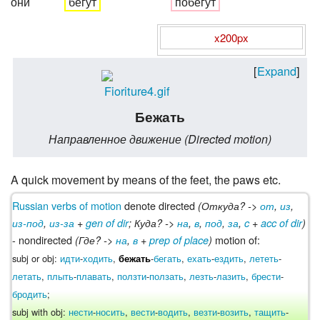
они
бегут
побегут
x200px
Expand
Бежать
Направленное движение (Directed motion)
A quick movement by means of the feet, the paws etc.
Russian verbs of motion
denote directed
(Откуда? ->
от
,
из
,
из-под
,
из-за
+
gen of dir
; Куда? ->
на
,
в
,
под
,
за
,
c
+
acc of dir
)
- nondirected
motion of:
(Где? ->
на
,
в
+
prep of place
)
subj or obj:
идти
-
ходить
,
-
бегать
,
ехать
-
ездить
,
лететь
-
бежать
летать
,
плыть
-
плавать
,
ползти
-
ползать
,
лезть
-
лазить
,
брести
-
бродить
;
subj with obj:
нести
-
носить
,
вести
-
водить
,
везти
-
возить
,
тащить
-