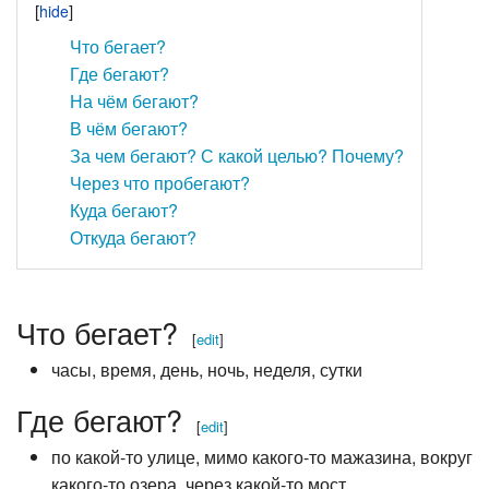
Что бегает?
Где бегают?
На чём бегают?
В чём бегают?
За чем бегают? С какой целью? Почему?
Через что пробегают?
Куда бегают?
Откуда бегают?
Что бегает?
[
edit
]
часы, время, день, ночь, неделя, сутки
Где бегают?
[
edit
]
по какой-то улице, мимо какого-то мажазина, вокруг
какого-то озера, через какой-то мост