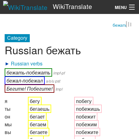
WikiTranslate
MENU
бежать
Search
Category
Russian бежать
►
Russian verbs
бежать-побежать
impf-pf
бежал-побежал
а/о/и pst
Бегите! Побегите!
Imp!
я
бегу
побегу
ты
бегаешь
побежишь
он
бегает
побежит
мы
бегаем
побежим
вы
бегаете
побежите