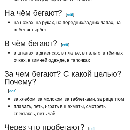
На чём бегают?
[
edit
]
на ножах, на руках, на передних/задних лапах, на
всбег четырбег
В чём бегают?
[
edit
]
в штанах, в дгаенсах, в платье, в пальто, в тёмных
очках, в зимней одежде, в тапочках
За чем бегают? С какой целью?
Почему?
[
edit
]
за хлебом, за молоком, за таблетками, за рецептом
плавать, петь, играть в шахматы, смотреть
спектакль, пить чай
Через что пробегают?
[
edit
]