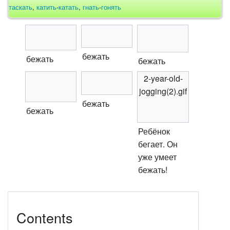
таскать
,
катить
-
катать
,
гнать
-
гонять
бежать
бежать
бежать
2-year-old-
jogging(2).gif
бежать
бежать
Ребёнок
бегает. Он
уже умеет
бежать!
Contents