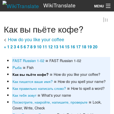
WikiTranslate
MENU
Search
Как вы пьёте кофе?
<
How do you like your coffee
+
1
2
3
4
5
6
7
8
9
10
11
12
13
14
15
16
17
18
19
20
FAST Russian 1-02
≅ FAST Russian 1-02
Pыба
≅ Fish
≅ How do you like your coffee?
Как вы пьёте кофе?
Как пишется ваше имя?
≅ How do you spell your name?
Как правильно написать слово?
≅ How to spell a word?
Как тебя зовут
≅ What's your name
Посмотрите, накройте, напишите, проверьте
≅ Look,
Cover, Write, Check