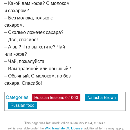
– Какой вам кофе? С молоком
и сахаром?
– Без молока, только с
сахаром.
– Сколько ложечек сахара?
– Две, спасибо!
– А вы? Что вы хотите? Чай
или кофе?
– Чай, пожалуйста.
– Вам травяной или обычный?
– Обычный. С молоком, но без
сахара. Спасибо!
Categories
:
Russian lessons 0.1000
Natasha Brown
Russian food
This page was last modified on 3 January 2024, at 16:47.
Text is available under the
WikiTranslate CC License
; additional terms may apply.