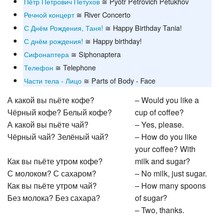
Пётр Петрович Петухов
≅ Pyotr Petrovich Petukhov
Речной концерт
≅ River Concerto
С Днём Рождения, Таня!
≅ Happy Birthday Tania!
С днём рождения!
≅ Happy birthday!
Сифонаптера
≅ Siphonaptera
Телефон
≅ Telephone
Части тела - Лицо
≅ Parts of Body - Face
А какой вы пьёте кофе?
– Would you like a
Чёрный кофе? Белый кофе?
cup of coffee?
А какой вы пьёте чай?
– Yes, please.
Чёрный чай? Зелёный чай?
– How do you like
your coffee? With
Как вы пьёте утром кофе?
milk and sugar?
С молоком? С сахаром?
– No milk, just sugar.
Как вы пьёте утром чай?
– How many spoons
Без молока? Без сахара?
of sugar?
– Two, thanks.