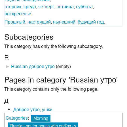
вторник
,
среда
,
четверг
,
пятница
,
суббота
,
воскресенье
.
Прошлый
,
настоящий
,
нынешний
,
будущий
год
.
Subcategories
This category has only the following subcategory.
R
►
Russian доброе утро
‎
(empty)
Pages in category 'Russian утро'
This category contains only the following page.
Д
Доброе утро, ушки
Categories
:
Morning
Russian neuter nouns with ending -о