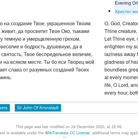
Evening Or
Христос во
о на создание Твое, украшенное Твоим
O, God, Creator
 живит, да просветит Твое Око, тьмами
Thine creature,
шу темную и умерщвленную грехом.
Let Thine eye, m
 веселие и бодрость душевную, да в
enlighten my s
 святость, Твое беспредельное величие,
laziness away f
и на всяком месте. Ты бо еси Творец мой
gladness of hea
бает слава от разумных созданий Твоих
boundless grea
минь.
at every momen
life, O Lord, a
every hour, bot
yers
St John Of Kronstadt
This page was last modified on 24 December 2023, at 22:09.
ext is available under the
WikiTranslate CC License
; additional terms may appl