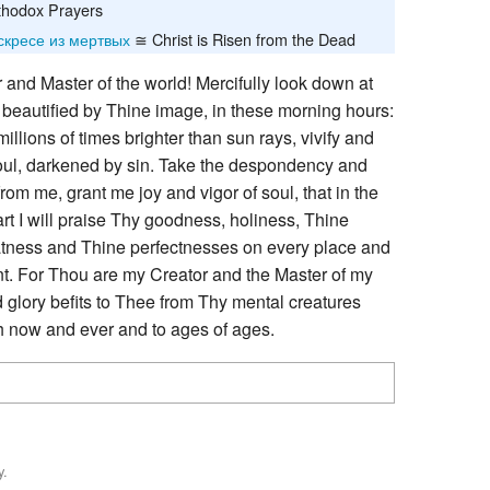
thodox Prayers
Recent chang
скресе из мертвых
≅ Christ is Risen from the Dead
 and Master of the world! Mercifully look down at
 beautified by Thine image, in these morning hours:
illions of times brighter than sun rays, vivify and
oul, darkened by sin. Take the despondency and
rom me, grant me joy and vigor of soul, that in the
rt I will praise Thy goodness, holiness, Thine
tness and Thine perfectnesses on every place and
t. For Thou are my Creator and the Master of my
nd glory befits to Thee from Thy mental creatures
h now and ever and to ages of ages.
y.