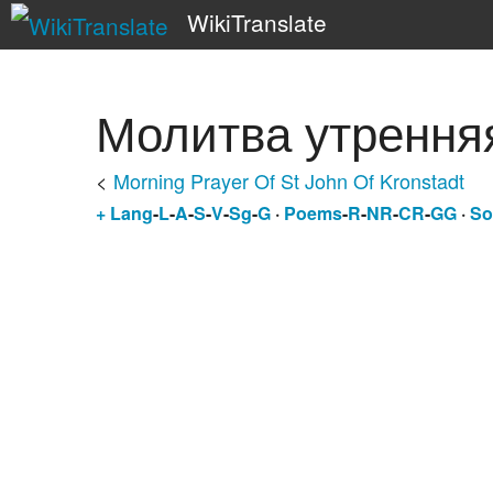
WikiTranslate
Молитва утрення
<
Morning Prayer Of St John Of Kronstadt
+
Lang
-
L
-
A
-
S
-
V
-
Sg
-
G
·
Poems
-
R
-
NR
-
CR
-
GG
·
So