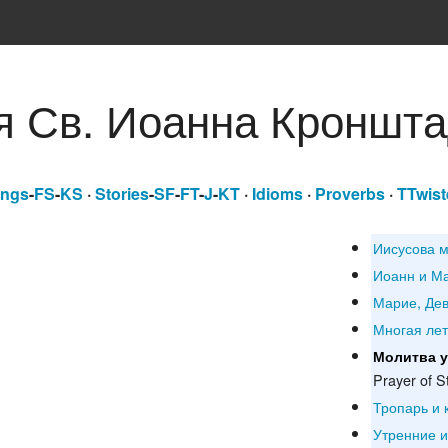
я Св. Иоанна Кроншта
ngs
-
FS
-
KS
·
Stories
-
SF
-
FT
-
J
-
KT
·
Idioms
·
Proverbs
·
TTwist
Иисусова 
Иоанн и Ма
Марие, Дев
Многая ле
Молитва у
Prayer of S
Тропарь и 
Утренние 