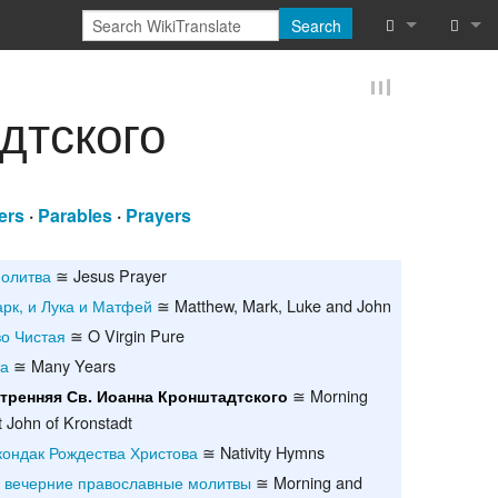
Search
What links he
Log in
дтского
Related chan
Reques
Special pages
ers
·
Parables
·
Prayers
Printable vers
молитва
≅ Jesus Prayer
Permanent lin
рк, и Лука и Матфей
≅ Matthew, Mark, Luke and John
Page informat
о Чистая
≅ O Virgin Pure
та
≅ Many Years
Cite this page
≅ Morning
тренняя Св. Иоанна Кронштадтского
t John of Kronstadt
Browse proper
кондак Рождества Христова
≅ Nativity Hymns
Browse proper
и вечерние православные молитвы
≅ Morning and