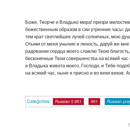
Боже, Творче и Владыко мира! призри милостив
божественным образом в сии утренние часы: да
тем крат светлейшее лучей солнечных, мою ду
Отыми от меня уныние и леность, даруй же мне
радовании сердца моего славлю Твою благость,
бесконечные Твои совершенства на всякий час 
и Владыка живота моего, Господи, и Тебе подо
на всякий час, ныне и присно и во веки веков. А
Categories
:
Russian 0.951
951
Russian pra
T