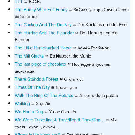
TTT
≅ В.С.В.
The Bunny Who Felt Funny
≅ Зайчик, который чувствовал
себя не так
The Cuckoo And The Donkey
≅ Der Kuckuck und der Esel
The Herring And The Flounder
≅ Der Harung und die
Flunder
The Little Humpbacked Horse
≅ Конёк-Горбунок
The Mill Clacks
≅ Es klappert die Mühle
The last piece of chocolate
≅ Последний кусочек
шоколада
There Stands a Forest
≅ Стоит лес
Times Of The Day
≅ Время дня
Walk The Ring Of The Potatos
≅ Al corro de la patata
Walking
≅ Ходьба
We Had a Dog
≅ У нас был пёс
We Were Travelling & Travelling & Travelling…
≅ Мы
ехали, ехали, ехали…
Where is the black key?
≅ Где чёрный ключ?