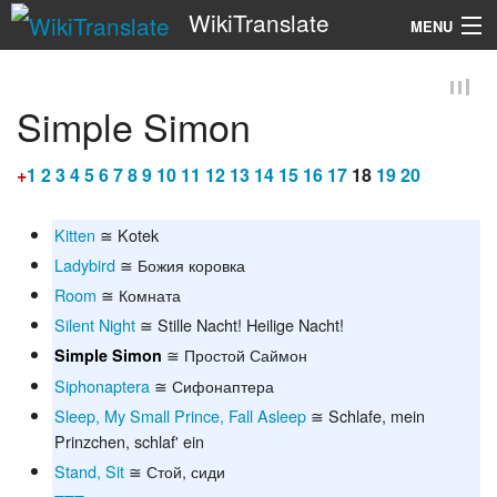
WikiTranslate
MENU
Search
Simple Simon
+
1
2
3
4
5
6
7
8
9
10
11
12
13
14
15
16
17
18
19
20
Kitten
≅ Kotek
Ladybird
≅ Божия коровка
Room
≅ Комната
Silent Night
≅ Stille Nacht! Heilige Nacht!
≅ Простой Саймон
Simple Simon
Siphonaptera
≅ Сифонаптера
Sleep, My Small Prince, Fall Asleep
≅ Schlafe, mein
Prinzchen, schlaf' ein
Stand, Sit
≅ Стой, сиди