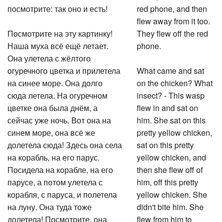
посмотрите: так оно и есть!
red phone, and then
flew away from it too.
Посмотрите на эту картинку!
They flew off the red
Наша муха всё ещё летает.
phone.
Она улетела с жёлтого
огуречного цветка и прилетела
What came and sat
на синее море. Она долго
on the chicken? What
сюда летела. На огуречном
insect? - This wasp
цветке она была днём, а
flew in and sat on
сейчас уже ночь. Вот она на
him. She sat on this
синем море, она всё же
pretty yellow chicken,
долетела сюда! Здесь она села
sat on this pretty
на корабль, на его парус.
yellow chicken, and
Посидела на корабле, на его
then she flew off of
парусе, а потом улетела с
him, off this pretty
корабля, с паруса, и полетела
yellow chicken. She
на луну. Она туда тоже
didn't bite him. She
долетела! Посмотрите, она
flew from him to