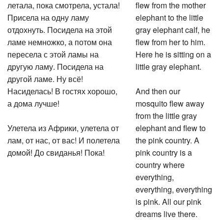
летала, пока смотрела, устала!
flew from the mother
Присела на одну ламу
elephant to the little
отдохнуть. Посидела на этой
gray elephant calf, he
ламе немножко, а потом она
flew from her to him.
пересела с этой ламы на
Here he is sitting on a
другую ламу. Посидела на
little gray elephant.
другой ламе. Ну всё!
Насиделась! В гостях хорошо,
And then our
а дома лучше!
mosquito flew away
from the little gray
Улетела из Африки, улетела от
elephant and flew to
лам, от нас, от вас! И полетела
the pink country. A
домой! До свиданья! Пока!
pink country is a
country where
everything,
everything, everything
is pink. All our pink
dreams live there.