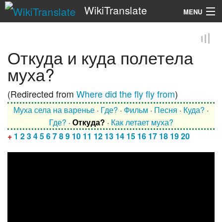
WikiTranslate
MENU
Search
Откуда и куда полетела
муха?
(Redirected from
Where did the fly fly from
)
Муха села на варенье
·
Где?
·
Фильм
·
Песня
·
Куда?
·
Где?
·
Откуда?
·
Как летает муха?
+
1
2
3
4
5
6
7
8
9
10
11
12
13
14
15
16
17
18
19
20