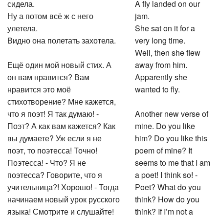
сидела.
A fly landed on our
Ну а потом всё ж с него
jam.
улетела.
She sat on it for a
Видно она полетать захотела.
very long time.
Well, then she flew
Ещё один мой новый стих. А
away from him.
он вам нравится? Вам
Apparently she
нравится это моё
wanted to fly.
стихотворение? Мне кажется,
что я поэт! Я так думаю! -
Another new verse of
Поэт? А как вам кажется? Как
mine. Do you like
вы думаете? Уж если я не
him? Do you like this
поэт, то поэтесса! Точно!
poem of mine? It
Поэтесса! - Что? Я не
seems to me that I am
поэтесса? Говорите, что я
a poet! I think so! -
учительница?! Хорошо! - Тогда
Poet? What do you
начинаем новый урок русского
think? How do you
языка! Смотрите и слушайте!
think? If I’m not a