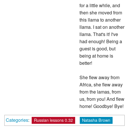
for a little while, and
then she moved from
this llama to another
llama. I sat on another
llama. That's it! I've
had enough! Being a
guest is good, but
being at home is
better!
She flew away from
Africa, she flew away
from the lamas, from
us, from you! And flew
home! Goodbye! Bye!
Categories
:
Russian lessons 0.32
Natasha Brown