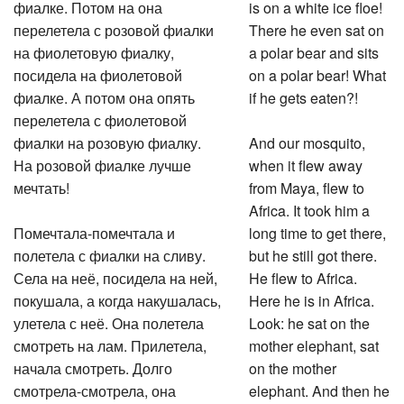
фиалке. Потом на она
is on a white ice floe!
перелетела с розовой фиалки
There he even sat on
на фиолетовую фиалку,
a polar bear and sits
посидела на фиолетовой
on a polar bear! What
фиалке. А потом она опять
if he gets eaten?!
перелетела с фиолетовой
фиалки на розовую фиалку.
And our mosquito,
На розовой фиалке лучше
when it flew away
мечтать!
from Maya, flew to
Africa. It took him a
Помечтала-помечтала и
long time to get there,
полетела с фиалки на сливу.
but he still got there.
Села на неё, посидела на ней,
He flew to Africa.
покушала, а когда накушалась,
Here he is in Africa.
улетела с неё. Она полетела
Look: he sat on the
смотреть на лам. Прилетела,
mother elephant, sat
начала смотреть. Долго
on the mother
смотрела-смотрела, она
elephant. And then he