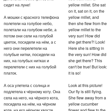
сидит на луне!
yellow millet. She sat
on it, sat on it, on the
А мошки с красного телефона
yellow millet, and
полетели на голубое небо,
then she flew from the
полетали на голубом небе, а
yellow millet to the
потом они сели на голубой
very sun! How did
цветок, посидели на нём, а с
she get there?! Look!
него они перелетели на
Here she is sitting in
голубые нитки, посидели на
the very sun! How did
них, на голубых нитках и
she get there? This
перелетели с них на голубой
can't be true! But look:
платок.
it is so!
А оса улетела с солнца и
Look at this picture!
подлетела к чёрному коту. Она
Our fly is still flying.
села на него, на чёрного кота,
She flew away from a
посидела на нём, на чёрном
yellow cucumber
коте, на его чёрном хвосте.
flower and flew to the