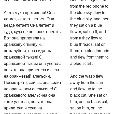
from the red phone to
А эта муха противная! Она
the blue sky, flew in
летает, летает, летает! Она
the blue sky, and then
везде летает! Она летает и
they sat on a blue
туда, куда её не просят летать!
flower, sat on it, and
Вот она прилетела на
from it they flew to
оранжевую тыкву и,
blue threads, sat on
пожалуйста, она сидит на
them, on blue threads
оранжевой тыкве! С
and flew from them to
оранжевой тыквы она улетела,
a blue scarf .
но зато она прилетела и села
на оранжевый апельсин.
And the wasp flew
Посмотрите, сейчас она сидит
away from the sun
на оранжевом апельсине! С
and flew up to the
оранжевого апельсина она
black cat. She sat on
тоже улетела, но зато она
him, on the black cat,
прилетела и села на
sat on him, on the