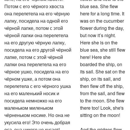
Потом с его чёрного хвоста
blue sea. She flew
она перелетела на его чёрную
here for a long time. It
лапку, посидела на одной его
was on the cucumber
чёрной лапке, потом с этой
flower during the day,
чёрной лапки она перелетела
but now it’s night.
на его другую чёрную лапку,
Here she is on the
посидела на его другой чёрной
blue sea, she still flew
лапке, потом с этой чёрной
here! Here she
лапки она перелетела на его
boarded the ship, on
чёрное ушко, посидела на его
its sail. She sat on the
чёрном ушке, а потом она
ship, on its sail, and
перелетела с его чёрного ушка
then flew off the ship,
на его маленький носик и
from the sail, and flew
посидела немножко на его
to the moon. She flew
маленьком миленьком
there too! Look, she's
чёрненьком носике. Но она не
sitting on the moon!
укусила его! Это очень добрая
оса, она никого не кусает!
And the midges flew