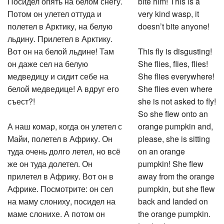
Посидел опять на белом снегу.
bite him! This is a
Потом он улетел оттуда и
very kind wasp, it
полетел в Арктику, на белую
doesn’t bite anyone!
льдину. Прилетел в Арктику.
Вот он на белой льдине! Там
This fly is disgusting!
он даже сел на белую
She flies, flies, flies!
медведицу и сидит себе на
She flies everywhere!
белой медведице! А вдруг его
She flies even where
съест?!
she is not asked to fly!
So she flew onto an
А наш комар, когда он улетел с
orange pumpkin and,
Майи, полетел в Африку. Он
please, she is sitting
туда очень долго летел, но всё
on an orange
же он туда долетел. Он
pumpkin! She flew
прилетел в Африку. Вот он в
away from the orange
Африке. Посмотрите: он сел
pumpkin, but she flew
на маму слониху, посидел на
back and landed on
маме слонихе. А потом он
the orange pumpkin.