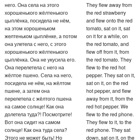
него. Она села на этого
They flew away from
хорошенького жёлтенького
the red strawberry
цыплёнка, посидела не нём,
and flew onto the red
на этом хорошеньком
tomato, sat on it, sat
желтеньком цыплёнке, а потом
on it for a while, on
она улетела с него, с этого
the red tomato, and
хорошенького жёлтенького
flew off from it, from
цыплёнка. Она не укусила его.
the red tomato. They
Она перелетела с него на
flew to the red hot
жёлтое пшено. Села на него,
pepper. They sat on it,
посидела не нём, на жёлтом
sat on it, on the red
пшене, а затем она
hot pepper, and flew
перелетела с жёлтого пшена
away from it, from the
на самое солнце! Как она
red hot pepper. We
долетела туда?! Посмотрите!
flew to the red phone.
Вот она сидит на самом
They flew to it, to the
солнце! Как она туда села?
red phone. They sat
Этого не может быть! Но
down, sat on it, on the