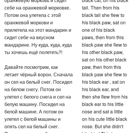
оранжевую морковь и сидит
black cat, on his black
себе на оранжевой морковке.
tail. Then from his
Потом она улетела с этой
black tail she flew to
оранжевой моркови и
his black paw, sat on
прилетела на этот мандарин и
one of his black
сидит себе на вкусном
paws, then from this
мандарине. Ну куда, куда, куда
black paw she flew to
ты хочешь ещё полететь?!
his other black paw,
sat on his other black
Давайте посмотрим, как
paw, then from this
летает чёрный ворон. Сначала
black paw she flew to
он сел на белый снег. Посидел
his black ear , sat on
на белом снегу. Потом он
his black ear, and
улетел с белого снега и сел на
then she flew from his
белую машину. Посидел на
black ear to his little
белой машине. А потом он
nose and sat a little
улетел с белой машины и
on his cute little black
опять сел на белый снег.
nose. But she didn't