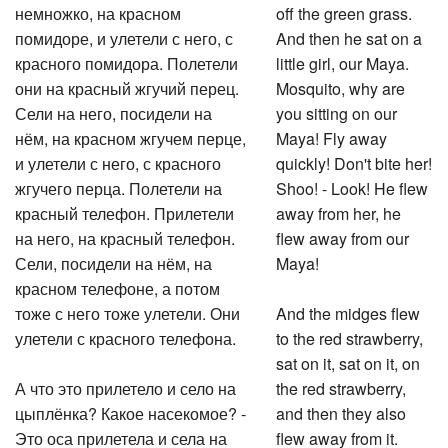
немножко, на красном
off the green grass.
помидоре, и улетели с него, с
And then he sat on a
красного помидора. Полетели
little girl, our Maya.
они на красный жгучий перец.
Mosquito, why are
Сели на него, посидели на
you sitting on our
нём, на красном жгучем перце,
Maya! Fly away
и улетели с него, с красного
quickly! Don't bite her!
жгучего перца. Полетели на
Shoo! - Look! He flew
красный телефон. Прилетели
away from her, he
на него, на красный телефон.
flew away from our
Сели, посидели на нём, на
Maya!
красном телефоне, а потом
тоже с него тоже улетели. Они
And the midges flew
улетели с красного телефона.
to the red strawberry,
sat on it, sat on it, on
А что это прилетело и село на
the red strawberry,
цыплёнка? Какое насекомое? -
and then they also
Это оса прилетела и села на
flew away from it.