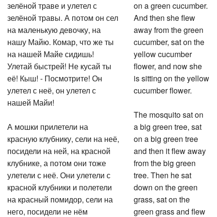
зелёной траве и улетел с
on a green cucumber.
зелёной травы. А потом он сел
And then she flew
на маленькую девочку, на
away from the green
нашу Майю. Комар, что же ты
cucumber, sat on the
на нашей Майе сидишь!
yellow cucumber
Улетай быстрей! Не кусай ты
flower, and now she
её! Кыш! - Посмотрите! Он
is sitting on the yellow
улетел с неё, он улетел с
cucumber flower.
нашей Майи!
The mosquito sat on
А мошки прилетели на
a big green tree, sat
красную клубнику, сели на неё,
on a big green tree
посидели на ней, на красной
and then it flew away
клубнике, а потом они тоже
from the big green
улетели с неё. Они улетели с
tree. Then he sat
красной клубники и полетели
down on the green
на красный помидор, сели на
grass, sat on the
него, посидели не нём
green grass and flew