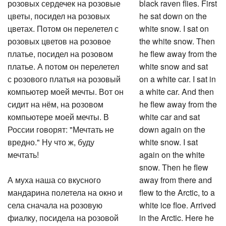
розовых сердечек на розовые
black raven flies. First
цветы, посидел на розовых
he sat down on the
цветах. Потом он перелетел с
white snow. I sat on
розовых цветов на розовое
the white snow. Then
платье, посидел на розовом
he flew away from the
платье. А потом он перелетел
white snow and sat
с розового платья на розовый
on a white car. I sat in
компьютер моей мечты. Вот он
a white car. And then
сидит на нём, на розовом
he flew away from the
компьютере моей мечты. В
white car and sat
России говорят: "Мечтать не
down again on the
вредно." Ну что ж, буду
white snow. I sat
мечтать!
again on the white
snow. Then he flew
А муха наша со вкусного
away from there and
мандарина полетела на окно и
flew to the Arctic, to a
села сначала на розовую
white ice floe. Arrived
фиалку, посидела на розовой
in the Arctic. Here he