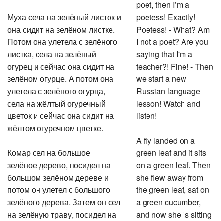
poet, then I’m a
Муха села на зелёный листок и
poetess! Exactly!
она сидит на зелёном листке.
Poetess! - What? Am
Потом она улетела с зелёного
I not a poet? Are you
листка, села на зелёный
saying that I'm a
огурец и сейчас она сидит на
teacher?! Fine! - Then
зелёном огурце. А потом она
we start a new
улетела с зелёного огурца,
Russian language
села на жёлтый огуречный
lesson! Watch and
цветок и сейчас она сидит на
listen!
жёлтом огуречном цветке.
A fly landed on a
Комар сел на большое
green leaf and it sits
зелёное дерево, посидел на
on a green leaf. Then
большом зелёном дереве и
she flew away from
потом он улетел с большого
the green leaf, sat on
зелёного дерева. Затем он сел
a green cucumber,
на зелёную траву, посидел на
and now she is sitting