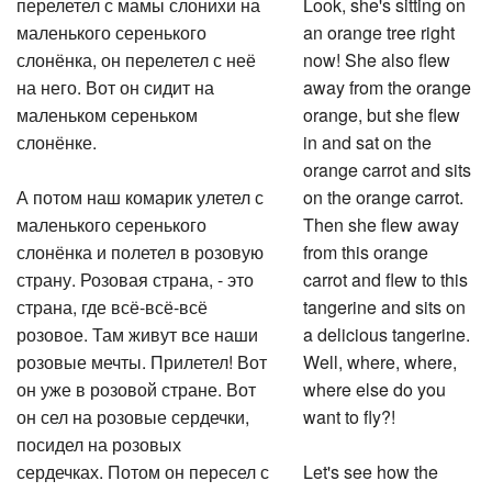
перелетел с мамы слонихи на
Look, she's sitting on
маленького серенького
an orange tree right
слонёнка, он перелетел с неё
now! She also flew
на него. Вот он сидит на
away from the orange
маленьком сереньком
orange, but she flew
слонёнке.
in and sat on the
orange carrot and sits
А потом наш комарик улетел с
on the orange carrot.
маленького серенького
Then she flew away
слонёнка и полетел в розовую
from this orange
страну. Розовая страна, - это
carrot and flew to this
страна, где всё-всё-всё
tangerine and sits on
розовое. Там живут все наши
a delicious tangerine.
розовые мечты. Прилетел! Вот
Well, where, where,
он уже в розовой стране. Вот
where else do you
он сел на розовые сердечки,
want to fly?!
посидел на розовых
сердечках. Потом он пересел с
Let's see how the