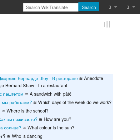
Search
What links he
Log in
Related chan
Reques
Special pages
Printable vers
Джордже Бернарде Шоу - В ресторане
≅ Anecdote
Permanent lin
e Bernard Shaw - In a restaurant
Page informat
с паштетом
≅ A sandwich with pâté
и мы работаем?
≅ Which days of the week do we work?
Cite this page
?
≅ Where is the school?
Как вы поживаете?
≅ How are you?
Browse proper
та солнце?
≅ What colour is the sun?
Browse proper
≅ Who is dancing
ет?