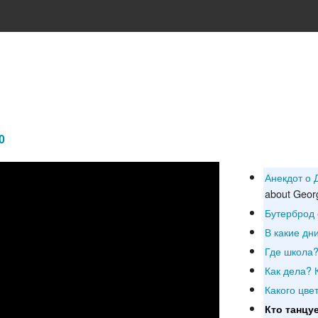
0
Анекдот о 
about Georg
Бутерброд 
В какие дн
Где школа
Как дела? 
Какого цве
Кто танцу