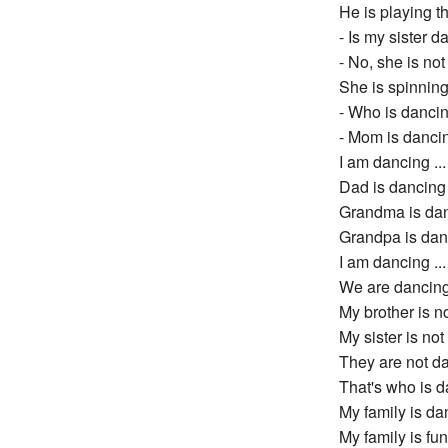
He is playing th
- Is my sister 
- No, she is no
She is spinning
- Who is danci
- Mom is dancin
I am dancing ...
Dad is dancing 
Grandma is danc
Grandpa is danc
I am dancing ...
We are dancing 
My brother is n
My sister is no
They are not da
That's who is da
My family is dan
My family is fun