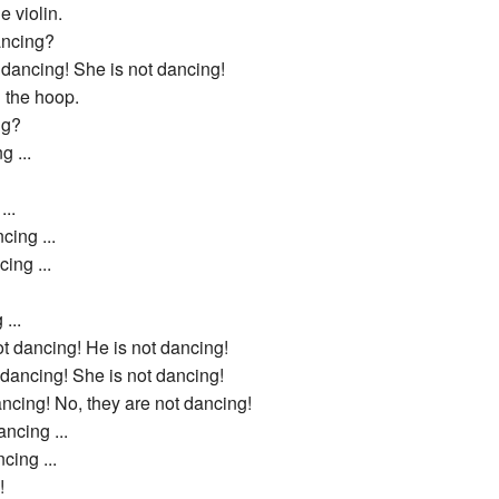
e violin.
dancing?
t dancing! She is not dancing!
 the hoop.
ng?
g ...
...
ing ...
ing ...
...
ot dancing! He is not dancing!
t dancing! She is not dancing!
ncing! No, they are not dancing!
ncing ...
cing ...
!