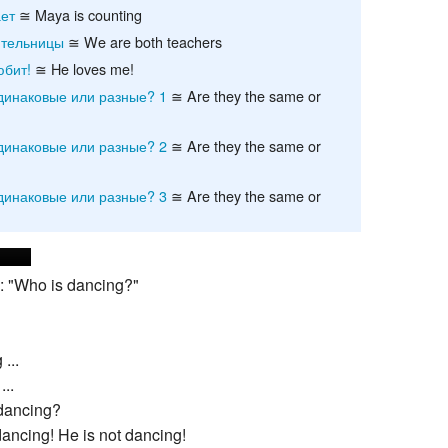
ет
≅ Maya is counting
Recent chang
ительницы
≅ We are both teachers
юбит!
≅ He loves me!
динаковые или разные? 1
≅ Are they the same or
динаковые или разные? 2
≅ Are they the same or
динаковые или разные? 3
≅ Are they the same or
: "Who is dancing?"
...
...
 dancing?
 dancing! He is not dancing!