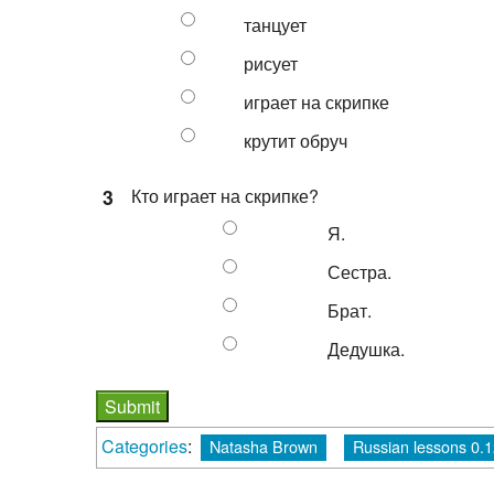
танцует
рисует
играет на скрипке
крутит обруч
3
Кто играет на скрипке?
Я.
Сестра.
Брат.
Дедушка.
Categories
:
Natasha Brown
Russian lessons 0.