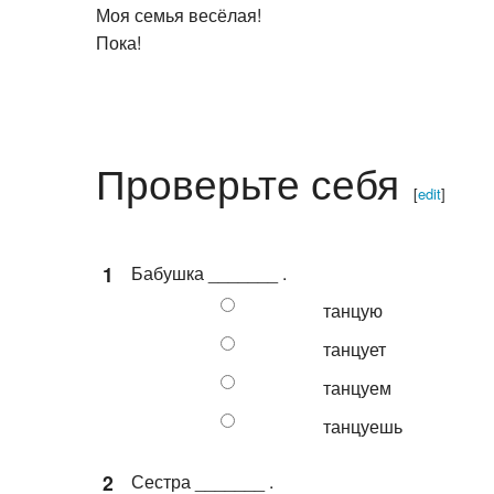
Моя семья весёлая!
Пока!
Проверьте себя
[
edit
]
1
Бабушка _______ .
танцую
танцует
танцуем
танцуешь
2
Сестра _______ .