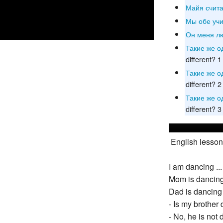
Майя счита
Мы обе уч
Он меня л
Такие же о
different? 1
Такие же о
different? 2
Такие же о
different? 3
English lesson
I am dancing ...
Mom is dancing 
Dad is dancing 
- Is my brother
- No, he is not