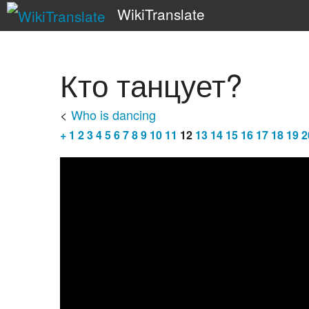
WikiTranslate
Кто танцует?
<
Who is dancing
+
1
2
3
4
5
6
7
8
9
10
11
12
13
14
15
16
17
18
19
2