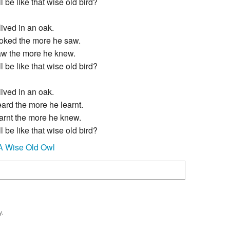
 be like that wise old bird?
lived in an oak.
oked the more he saw.
w the more he knew.
 be like that wise old bird?
lived in an oak.
ard the more he learnt.
arnt the more he knew.
 be like that wise old bird?
A Wise Old Owl
y.