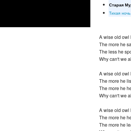
Старая Му
Тихая ночь
A wise old owl 
The more he sa
The less he sp
Why can't we all
A wise old owl 
The more he li
The more he he
Why can't we all
A wise old owl 
The more he he
The more he le