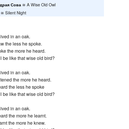
≅ A Wise Old Owl
драя Сова
Recent chang
≅ Silent Night
lived in an oak.
w the less he spoke.
oke the more he heard.
 be like that wise old bird?
lived in an oak.
stened the more he heard.
ard the less he spoke
 be like that wise old bird?
lived in an oak.
ard the more he learnt.
arnt the more he knew.