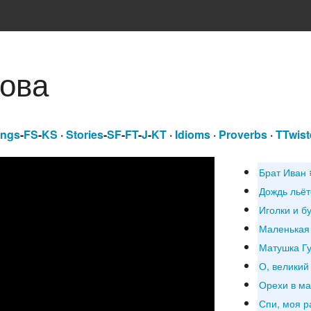
ова
ngs
-
FS
-
KS
·
Stories
-
SF
-
FT
-
J
-
KT
·
Idioms
·
Proverbs
·
TTwist
Брат Иван
Дождь льёт
Иголки и б
Маленькая
Матушка Г
О, великий
Орехи в м
Спи, моя р