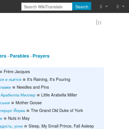
Search
What links he
Log in
Related chan
Reques
Special pages
ers
·
Parables
·
Prayers
Printable vers
Permanent lin
≅ Frère Jacques
ся и льётся
≅ It's Raining, It's Pouring
Page informat
улавки
≅ Needles and Pins
 Арабелла Миллер
≅ Little Arabella Miller
Cite this page
усыня
≅ Mother Goose
Browse proper
 герцог Йорка
≅ The Grand Old Duke of York
ае
≅ Nuts in May
Browse proper
адость, усни
≅ Sleep, My Small Prince, Fall Asleep