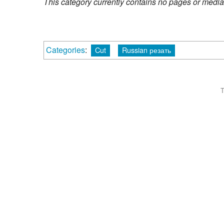
This category currently contains no pages or media
Categories
:
Cut
Russian резать
T