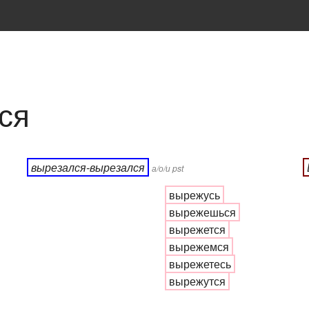
ся
вырезался-вырезался
а/о/и pst
вырежусь
вырежешься
вырежется
вырежемся
вырежетесь
вырежутся