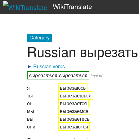
WikiTranslate
Category
Russian вырезать
►
Russian verbs
вырезаться-вырезаться
impf-pf
я
вырезаюсь
ты
вырезаешься
он
вырезается
мы
вырезаемся
вы
вырезаетесь
они
вырезаются