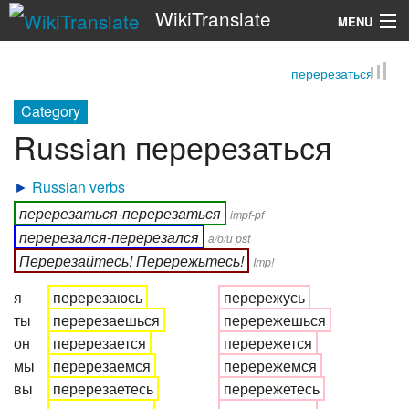
WikiTranslate
MENU
перерезаться
Search
Category
Russian перерезаться
►
Russian verbs
перерезаться-перерезаться
impf-pf
перерезался-перерезался
а/о/и pst
Перерезайтесь! Перережьтесь!
Imp!
я
перерезаюсь
перережусь
ты
перерезаешься
перережешься
он
перерезается
перережется
мы
перерезаемся
перережемся
вы
перерезаетесь
перережетесь