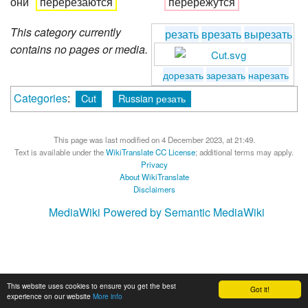
они
перерезаются
перережутся
This category currently
резать
врезать
вырезать
contains no pages or media.
дорезать
зарезать
нарезать
Categories
:
Cut
Russian резать
This page was last modified on 4 December 2023, at 21:49.
Text is available under the
WikiTranslate CC License
; additional terms may apply.
Privacy
About WikiTranslate
Disclaimers
MediaWiki
Powered by Semantic MediaWiki
This website uses cookies to ensure you get the best
Got it!
experience on our website
More info