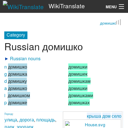
WikiTranslate
MENU
домишко
Search
Category
Russian домишко
►
Russian nouns
n
домишко
домишки
g
домишка
домишек
d
домишку
домишкам
a
домишко
домишки
i
домишком
домишками
p
домишке
домишках
Город
:
крыша
дом
село
улица
,
дорога
,
площадь
,
парк
,
зоопарк
,