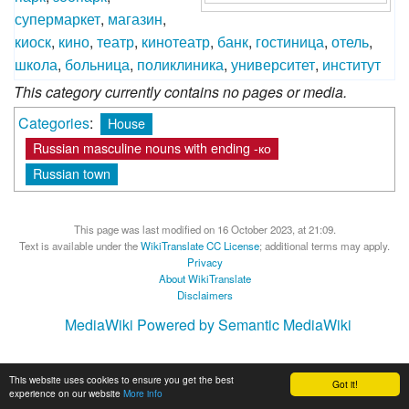
супермаркет
,
магазин
,
киоск
,
кино
,
театр
,
кинотеатр
,
банк
,
гостиница
,
отель
,
школа
,
больница
,
поликлиника
,
университет
,
институт
This category currently contains no pages or media.
Categories
:
House
Russian masculine nouns with ending -ко
Russian town
This page was last modified on 16 October 2023, at 21:09.
Text is available under the
WikiTranslate CC License
; additional terms may apply.
Privacy
About WikiTranslate
Disclaimers
MediaWiki
Powered by Semantic MediaWiki
This website uses cookies to ensure you get the best
Got it!
experience on our website
More info