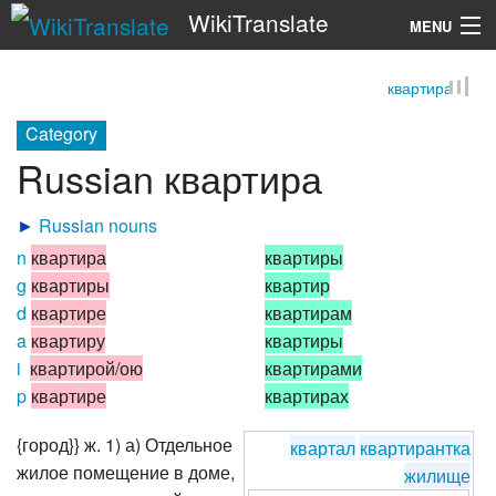
WikiTranslate
MENU
квартира
Search
Category
Russian квартира
►
Russian nouns
n
квартира
квартиры
g
квартиры
квартир
d
квартире
квартирам
a
квартиру
квартиры
i
квартирой/ою
квартирами
p
квартире
квартирах
{город}} ж. 1) а) Отдельное
квартал
квартирантка
жилое помещение в доме,
жилище