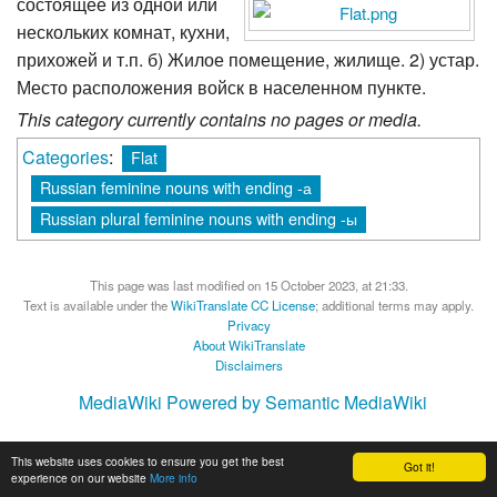
состоящее из одной или
нескольких комнат, кухни,
прихожей и т.п. б) Жилое помещение, жилище. 2) устар.
Место расположения войск в населенном пункте.
This category currently contains no pages or media.
Categories
:
Flat
Russian feminine nouns with ending -а
Russian plural feminine nouns with ending -ы
This page was last modified on 15 October 2023, at 21:33.
Text is available under the
WikiTranslate CC License
; additional terms may apply.
Privacy
About WikiTranslate
Disclaimers
MediaWiki
Powered by Semantic MediaWiki
This website uses cookies to ensure you get the best
Got it!
experience on our website
More info