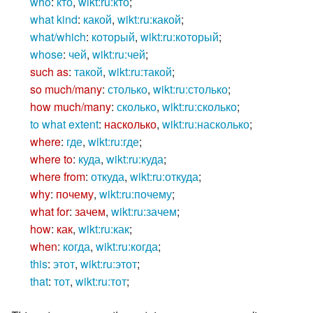
who
:
кто
,
wikt:ru:кто
;
what kind
:
какой
,
wikt:ru:какой
;
what/which
:
который
,
wikt:ru:который
;
whose
:
чей
,
wikt:ru:чей
;
such as
:
такой
,
wikt:ru:такой
;
so much/many
:
столько
,
wikt:ru:столько
;
how much/many
:
сколько
,
wikt:ru:сколько
;
to what extent
:
насколько
,
wikt:ru:насколько
;
where
:
где
,
wikt:ru:где
;
where to
:
куда
,
wikt:ru:куда
;
where from
:
откуда
,
wikt:ru:откуда
;
why
:
почему
,
wikt:ru:почему
;
what for
:
зачем
,
wikt:ru:зачем
;
how
:
как
,
wikt:ru:как
;
when
:
когда
,
wikt:ru:когда
;
this
:
этот
,
wikt:ru:этот
;
that
:
тот
,
wikt:ru:тот
;