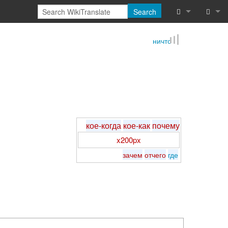
Search
What links he
Log in
ничто
Related chan
Reques
Special pages
Printable vers
кое-когда
кое-как
почему
Permanent lin
x200px
Page informat
зачем
отчего
где
Browse proper
Browse proper
Recent chang