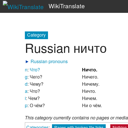
WikiTranslate
Category
Russian ничто
►
Russian pronouns
n
:
Что?
Ничто.
g
: Чего?
Ничего.
d
: Чему?
Ничему.
a
: Что?
Ничто.
i
: Чем?
Ничем.
p
: О чём?
Ни о чём.
This category currently contains no pages or media
Categories
:
Pages with broken file links
Nothing