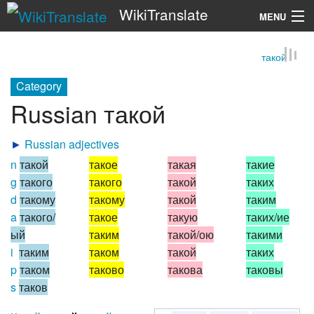
WikiTranslate
MENU
такой
Search
Category
Russian такой
►
Russian adjectives
n
такой
такое
такая
такие
g
такого
такого
такой
таких
d
такому
такому
такой
таким
a
такого/
такое
такую
таких/ие
ый
таким
такой/ою
такими
i
таким
таком
такой
таких
p
таком
таково
такова
таковы
s
таков