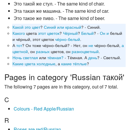
Это такой же стул. - The same kind of chair.
Эта такая же машина. - The same kind of car.
Это такое же пиво. - The same kind of beer.
Какой
это
цвет
?
Синий
или
красный
? - Синий.
Какого
цвета
этот
цветок
?
Чёрный
?
Белый
? -
Он
и
белый
и чёрный, этот цветок
чёрно-белый
.
А
тот
? Он тоже чёрно-белый? - Нет, он
не
чёрно-белый,
а
цветной
, он
разных
цветов, он
разноцветный
.
Ночь
светлая
или
тёмная?
- Тёмная. А
день
? - Светлый.
Какие
цвета
холодные
, а
какие
тёплые
?
Pages in category 'Russian такой'
The following 7 pages are in this category, out of 7 total.
C
Colours - Red Apple/Russian
R
Roses are red/Russian