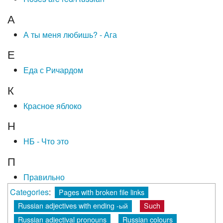
А
А ты меня любишь? - Ага
Е
Еда с Ричардом
К
Красное яблоко
Н
НБ - Что это
П
Правильно
Categories
:
Pages with broken file links
Russian adjectives with ending -ый
Such
Russian adjectival pronouns
Russian colours