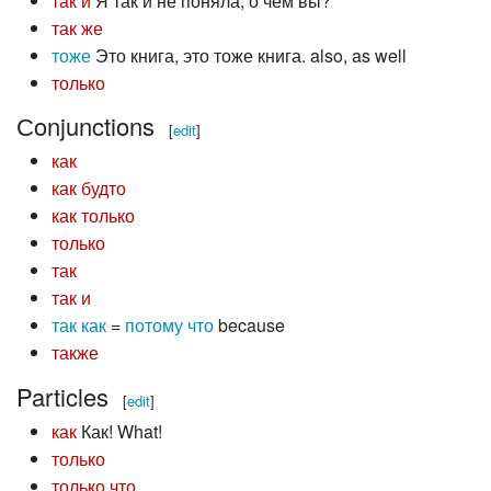
так и
Я так и не поняла, о чём вы?
так же
тоже
Это книга, это тоже книга. also, as well
только
Сonjunctions
[
edit
]
как
как будто
как только
только
так
так и
так как
=
потому что
because
также
Particles
[
edit
]
как
Как! What!
только
только что