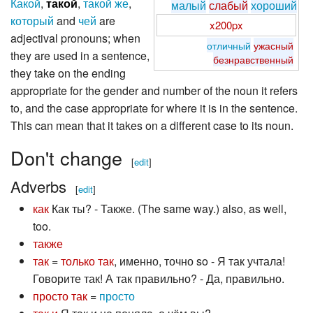
Какой
,
такой
,
такой же
,
малый
слабый
хороший
который
and
чей
are
x200px
adjectival pronouns; when
отличный
ужасный
they are used in a sentence,
безнравственный
they take on the ending
appropriate for the gender and number of the noun it refers
to, and the case appropriate for where it is in the sentence.
This can mean that it takes on a different case to its noun.
Don't change
[
edit
]
Adverbs
[
edit
]
как
Как ты? - Также. (The same way.) also, as well,
too.
также
так
=
только так
, именно, точно so - Я так учтала!
Говорите так! А так правильно? - Да, правильно.
просто так
=
просто