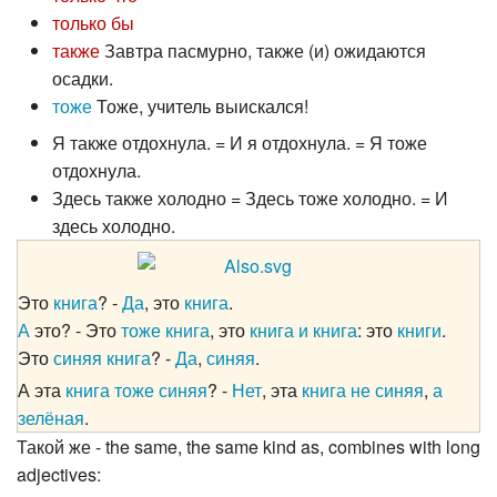
только бы
также
Завтра пасмурно, также (и) ожидаются
осадки.
тоже
Тоже, учитель выискался!
Я также отдохнула. = И я отдохнула. = Я тоже
отдохнула.
Здесь также холодно = Здесь тоже холодно. = И
здесь холодно.
Это
книга
? -
Да
, это
книга
.
А
это? - Это
тоже
книга
, это
книга
и
книга
: это
книги
.
Это
синяя
книга
? -
Да
,
синяя
.
А эта
книга
тоже
синяя
? -
Нет
, эта
книга
не
синяя
,
а
зелёная
.
Такой же - the same, the same kind as, combines with long
adjectives: