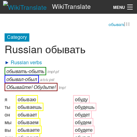
WikiTranslate
MENU
обывать
Search
Category
Russian обывать
►
Russian verbs
обывать-обыть
impf-pf
обывал-обыл
а/о/и pst
Обывайте! Обудьте!
Imp!
я
обываю
обуду
ты
обываешь
обудешь
он
обывает
обудет
мы
обываем
обудем
вы
обываете
обудете