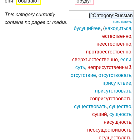
они
обывают
обудут
This category currently
[[:Category:Russian
contains no pages or media.
быть
-
бывать
,
будущий/ее
, (
находиться
,
естественно
,
неестественно
,
протвоестественно
,
сверхъестественно
,
если
,
суть
,
неприсутственный
,
отсутствие
,
отсутствовать
,
присутствие
,
присутствовать
,
соприсутствовать
,
существовать
,
существо
,
сущий
,
сущность
,
насущность
,
неосуществимость
,
осуществлять
,