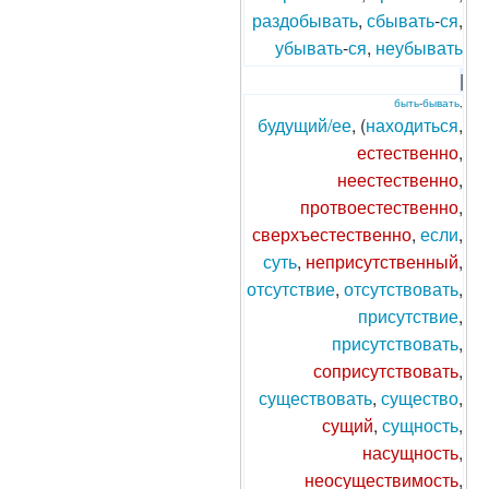
раздобывать
,
сбывать
-
ся
,
убывать
-
ся
,
неубывать
|
быть
-
бывать
,
будущий/ее
, (
находиться
,
естественно
,
неестественно
,
протвоестественно
,
сверхъестественно
,
если
,
суть
,
неприсутственный
,
отсутствие
,
отсутствовать
,
присутствие
,
присутствовать
,
соприсутствовать
,
существовать
,
существо
,
сущий
,
сущность
,
насущность
,
неосуществимость
,