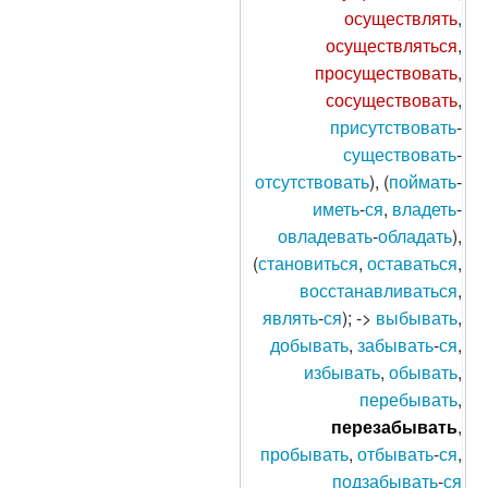
осуществлять
,
осуществляться
,
просуществовать
,
сосуществовать
,
присутствовать
-
существовать
-
отсутствовать
), (
поймать
-
иметь
-
ся
,
владеть
-
овладевать
-
обладать
),
(
становиться
,
оставаться
,
восстанавливаться
,
являть
-
ся
); ->
выбывать
,
добывать
,
забывать
-
ся
,
избывать
,
обывать
,
перебывать
,
перезабывать
,
пробывать
,
отбывать
-
ся
,
подзабывать
-
ся