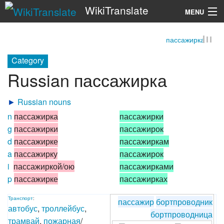
WikiTranslate
MENU
пассажирка
Search
Category
Russian пассажирка
►
Russian nouns
n
пассажирка
пассажирки
g
пассажирки
пассажирок
d
пассажирке
пассажиркам
a
пассажирку
пассажирок
i
пассажиркой/ою
пассажирками
p
пассажирке
пассажирках
Транспорт
:
пассажир
бортпроводник
автобус
,
троллейбус
,
бортпроводница
трамвай
,
пожарная
/