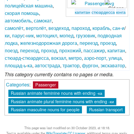
полицейская
машина
,
капитан
стюардесса
юнга
скорая
помощь
,
автомобиль
,
самокат
,
самолёт
,
вертолёт
,
вездеход
,
пароход
,
корабль
,
сан-и
/
ки
,
парус
-
ник
,
мотоцикл
,
мопед
,
грузовик
,
подводная
лодка
,
железнодорожная
дорога
,
переезд
,
проезд
,
поезд
,
переход
,
проход
,
прохожий
,
пассажир
,
капитан
,
стюард
-
стюардесса
,
вокзал
,
метро
,
аэро
-
порт
,
улица
,
площад-ь
-
ка
,
автострада
,
трактор
,
фургон
,
экскаватор
,
This category currently contains no pages or media.
Categories
:
Passenger
Russian animate feminine nouns with ending -ка
Russian animate plural feminine nouns with ending -ки
Russian masculine nouns for people
Russian transport
This page was last modified on 30 October 2023, at 18:18.
Text is available under the
WikiTranslate CC License
; additional terms may apply.