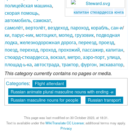
полицейская
машина
,
капитан
стюардесса
юнга
скорая
помощь
,
автомобиль
,
самокат
,
самолёт
,
вертолёт
,
вездеход
,
пароход
,
корабль
,
сан-и
/
ки
,
парус
-
ник
,
мотоцикл
,
мопед
,
грузовик
,
подводная
лодка
,
железнодорожная
дорога
,
переезд
,
проезд
,
поезд
,
переход
,
проход
,
прохожий
,
пассажир
,
капитан
,
стюард
-
стюардесса
,
вокзал
,
метро
,
аэро
-
порт
,
улица
,
площад-ь
-
ка
,
автострада
,
трактор
,
фургон
,
экскаватор
,
This category currently contains no pages or media.
Categories
:
Flight attendant
Russian animate plural masculine nouns with ending -и
Russian masculine nouns for people
Russian transport
This page was last modified on 30 October 2023, at 18:31.
Text is available under the
WikiTranslate CC License
; additional terms may apply.
Privacy