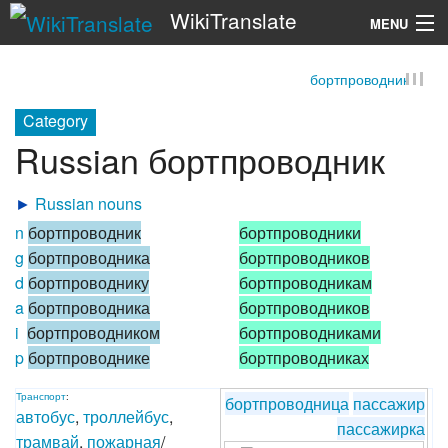
WikiTranslate
MENU
бортпроводник
Search
Category
Russian бортпроводник
►
Russian nouns
n
бортпроводник
бортпроводники
g
бортпроводника
бортпроводников
d
бортпроводнику
бортпроводникам
a
бортпроводника
бортпроводников
i
бортпроводником
бортпроводниками
p
бортпроводнике
бортпроводниках
Транспорт
:
бортпроводница
пассажир
автобус
,
троллейбус
,
пассажирка
трамвай
,
пожарная
/