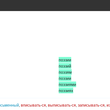
поэзии
поэзий
поэзям
поэзии
поэзиями
поэзиях
исьменный
,
вписывать
-
ся
,
выписывать
-
ся
,
записывать
-
ся
,
и