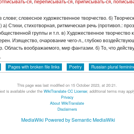
отписывать
-
ся
,
переписывать
-
ся
,
приписывать
-
ся
,
пописыв
в слове; словесное художественное творчество. б) Творчес
) а) Стихи, стихотворная, ритмическая речь (противоп.: про
 общественной группы и т.п. в) Художественное творчество ка
ерен. Изящество, очарование чего-л., глубоко воздействующ
р. Область воображаемого, мир фантазии. б) То, что действ
.
Pages with broken file links
Poetry
Russian plural feminin
This page was last modified on 15 October 2023, at 20:21.
ext is available under the
WikiTranslate CC License
; additional terms may appl
Privacy
About WikiTranslate
Disclaimers
MediaWiki
Powered by Semantic MediaWiki