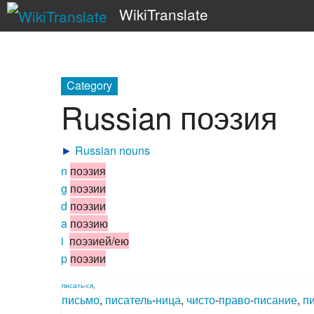
WikiTranslate
Category
Russian поэзия
►
Russian nouns
n
поэзия
g
поэзии
d
поэзии
a
поэзию
i
поэзией/ею
p
поэзии
писать
-
ся
,
письмо
,
писатель
-
ница
,
чисто
-
право
-
писание
,
п