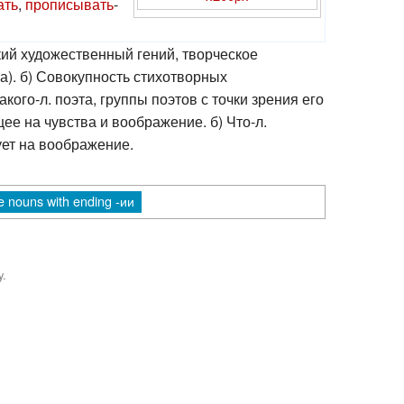
ать
,
прописывать
-
кий художественный гений, творческое
за). б) Совокупность стихотворных
кого-л. поэта, группы поэтов с точки зрения его
ее на чувства и воображение. б) Что-л.
ует на воображение.
e nouns with ending -ии
y.