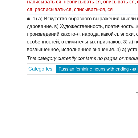
написывать
-
ся
,
неописывать
-
ся
,
описывать
-
ся
,
ся
,
расписывать
-
ся
,
списывать
-
ся
,
ся
ж. 1) а) Искусство образного выражения мысли 
дарование. в) Художественность, поэтичность. 2
произведений какого-л. народа, какой-л. эпохи,
особенностей, отличительных признаков. 3) а) п
возвышенное, исполненное значения. 4) а) уста
This category currently contains no pages or media
Categories
:
Russian feminine nouns with ending -ия
T