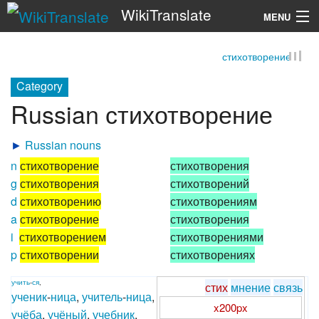
WikiTranslate
MENU
стихотворение
Search
Category
Russian стихотворение
►
Russian nouns
n
стихотворение
стихотворения
g
стихотворения
стихотворений
d
стихотворению
стихотворениям
a
стихотворение
стихотворения
i
стихотворением
стихотворениями
p
стихотворении
стихотворениях
учить
-
ся
,
стих
мнение
связь
ученик
-
ница
,
учитель
-
ница
,
x200px
учёба
,
учёный
,
учебник
,