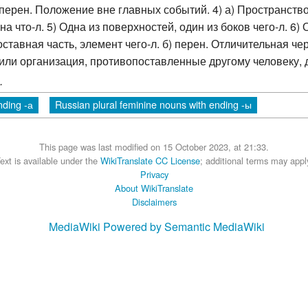
) перен. Положение вне главных событий. 4) а) Пространст
ляд на что-л. 5) Одна из поверхностей, один из боков чего-л.
оставная часть, элемент чего-л. б) перен. Отличительная чер
ц или организация, противопоставленные другому человеку, 
.
nding -а
Russian plural feminine nouns with ending -ы
This page was last modified on 15 October 2023, at 21:33.
ext is available under the
WikiTranslate CC License
; additional terms may appl
Privacy
About WikiTranslate
Disclaimers
MediaWiki
Powered by Semantic MediaWiki