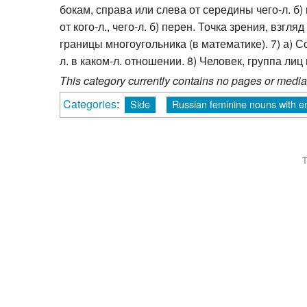
бокам, справа или слева от середины чего-л. б
от кого-л., чего-л. б) перен. Точка зрения, взг
границы многоугольника (в математике). 7) а) С
л. в каком-л. отношении. 8) Человек, группа ли
This category currently contains no pages or media
Categories
:
Side
Russian feminine nouns with e
T