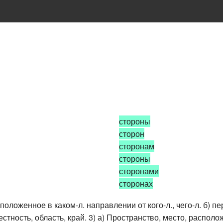
стороны
сторон
сторонам
стороны
сторонами
сторонах
сположенное в каком-л. направлении от кого-л., чего-л. б) п
естность, область, край. 3) а) Пространство, место, располо