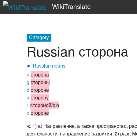
WikiTranslate
Category
Russian сторона
►
Russian nouns
n
сторона
g
стороны
d
стороне
a
сторону
i
стороной/ою
p
стороне
ж. 1) а) Направление, а также пространство, ра
деятельности, направление развития. 2) разг. М