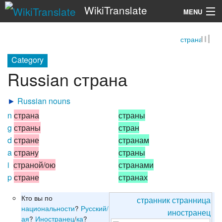
WikiTranslate
MENU
страна
Search
Category
Russian страна
►
Russian nouns
n
страна
страны
g
страны
стран
d
стране
странам
a
страну
страны
i
страной/ою
странами
p
стране
странах
Кто вы по
странник
странница
национальности
?
Русский/
иностранец
ая
?
Иностранец
/
ка
?