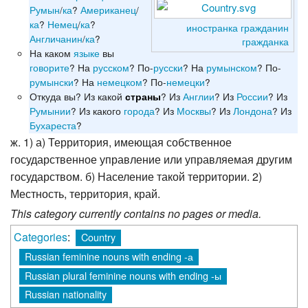
Румын
/
ка
?
Американец
/
ка
?
Немец
/
ка
?
иностранка
гражданин
Англичанин
/
ка
?
гражданка
На каком
языке
вы
говорите
? На
русском
? По-
русски
? На
румынском
? По-
румынски
? На
немецком
? По-
немецки
?
Откуда вы? Из какой
? Из
Англии
? Из
России
? Из
страны
Румынии
? Из какого
города
? Из
Москвы
? Из
Лондона
? Из
Бухареста
?
ж. 1) а) Территория, имеющая собственное
государственное управление или управляемая другим
государством. б) Население такой территории. 2)
Местность, территория, край.
This category currently contains no pages or media.
Categories
:
Country
Russian feminine nouns with ending -а
Russian plural feminine nouns with ending -ы
Russian nationality