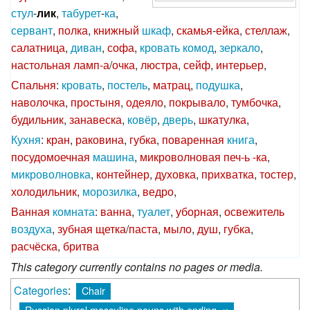
стул
-
лик
,
табурет
-
ка
,
сервант
,
полка
,
книжный
шкаф
,
скамья
-
ейка
,
стеллаж
,
салатница
,
диван
,
софа
,
кровать
комод
,
зеркало
,
настольная
ламп-а
/
очка
,
люстра
,
сейф
,
интерьер
,
Спальня
:
кровать
,
постель
,
матрац
,
подушка
,
наволочка
,
простыня
,
одеяло
,
покрывало
,
тумбочка
,
будильник
,
занавеска
,
ковёр
,
дверь
,
шкатулка
,
Кухня
:
кран
,
раковина
,
губка
,
поваренная
книга
,
посудомоечная
машина
,
микроволновая
печ-ь
-ка
,
микроволновка
,
контейнер
,
духовка
,
прихватка
,
тостер
,
холодильник
,
морозилка
,
ведро
,
Ванная
комната
:
ванна
,
туалет
,
уборная
,
освежитель
воздуха
,
зубная
щетка
/
паста
,
мыло
,
душ
,
губка
,
расчёска
,
бритва
This category currently contains no pages or media.
Categories
:
Chair
Russian plural masculine nouns with ending -и