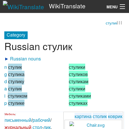
WikiTranslate
MENU
стулик
Search
Category
Russian стулик
►
Russian nouns
n
стулик
стулики
g
стулика
стуликов
d
стулику
стуликам
a
стулик
стулики
i
стуликом
стуликами
p
стулике
стуликах
Мебель
:
картина
столик
коврик
письменный
/
рабочий
/
журнальный
стол
-
лик
,