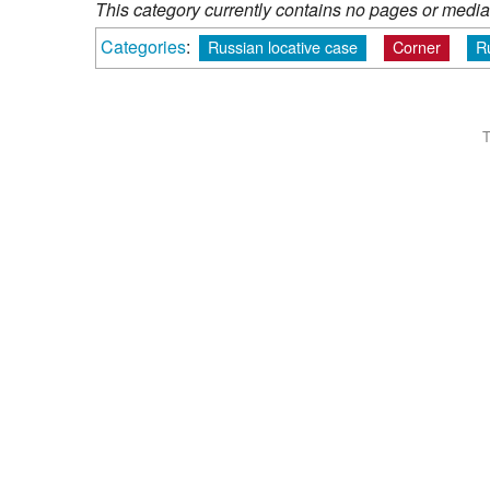
This category currently contains no pages or media
Categories
:
Russian locative case
Corner
R
T