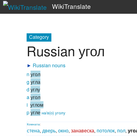
WikiTranslate
Category
Russian угол
►
Russian nouns
n
угол
g
угла
d
углу
a
угол
i
углом
p
угле
на/в(о) уголу
Комната
:
стена
,
дверь
,
окно
,
занавеска
,
потолок
,
пол
,
уго