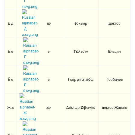
Д д
дэ
δ
όκτωρ
д
октор
Е е
е
Гέ
λτσιν
Е
льцин
Ё ё
ё
Γκορμπατσ
ό
φ
Горбач
ё
в
Ж ж
жэ
Δόκτωρ
Z
ιβάγκο
доктор
Ж
иваго
З з
зэ
ωολόγος
оолог