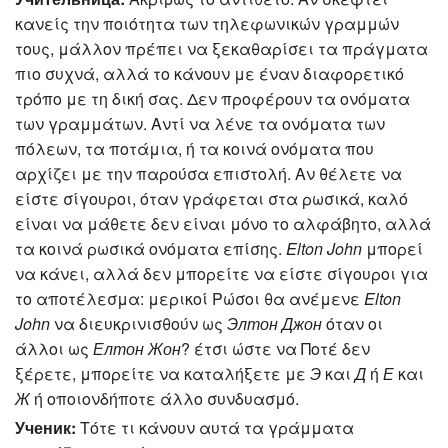
κανείς την ποιότητα των τηλεφωνικών γραμμών
τους, μάλλον πρέπει να ξεκαθαρίσει τα πράγματα
πιο συχνά, αλλά το κάνουν με έναν διαφορετικό
τρόπο με τη δική σας. Δεν προφέρουν τα ονόματα
των γραμμάτων. Αντί να λένε τα ονόματα των
πόλεων, τα ποτάμια, ή τα κοινά ονόματα που
αρχίζει με την παρούσα επιστολή. Αν θέλετε να
είστε σίγουροι, όταν γράφεται στα ρωσικά, καλό
είναι να μάθετε δεν είναι μόνο το αλφάβητο, αλλά
τα κοινά ρωσικά ονόματα επίσης.
Elton John
μπορεί
να κάνει, αλλά δεν μπορείτε να είστε σίγουροι για
το αποτέλεσμα: μερικοί Ρώσοι θα ανέμενε
Elton
John
να διευκρινισθούν ως
Элтон Джон
όταν οι
άλλοι ως
Елтон Жон
? έτσι ώστε να Ποτέ δεν
ξέρετε, μπορείτε να καταλήξετε με
Э
και
Д
ή
Е
και
Ж
ή οποιονδήποτε άλλο συνδυασμό.
Ученик:
Τότε τι κάνουν αυτά τα γράμματα