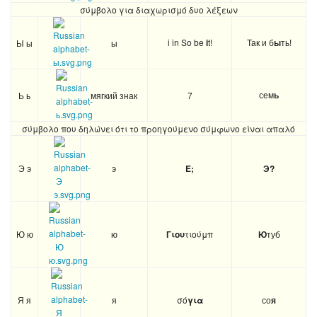
σύμβολο για διαχωρισμό δυο λέξεων
i in So be
i
t!
Так и б
ы
ть!
Ы ы
ы
сем
ь
Ь ь
мягкий знак
7
σύμβολο που δηλώνει ότι το προηγούμενο σύμφωνο είναι απαλό
Э э
э
E;
Э?
Ю ю
ю
Гιου
τιούμπ
Ю
туб
Я я
я
σό
για
со
я