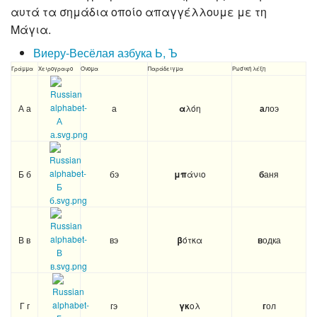
αυτά τα σημάδια οποίο απαγγέλλουμε με τη
Μάγια.
Виеру-Весёлая азбука Ь, Ъ
Гράμμα
Χειρογραφο
Όνομα
Παράδειγμα
Ρωσική λέξη
А а
а
α
λόη
а
лоэ
Б б
бэ
μπ
άνιο
б
аня
В в
вэ
β
ότκα
в
одка
Г г
гэ
γκ
ολ
г
ол