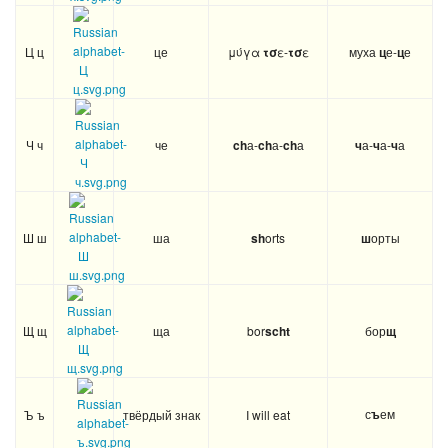
Ц ц
це
μύγα
τσ
ε-
τσ
ε
муха
ц
е-
ц
е
Ч ч
че
ch
а-
ch
а-
ch
а
ч
а-
ч
а-
ч
а
Ш ш
ша
sh
orts
ш
орты
Щ щ
ща
bor
scht
бор
щ
с
ъ
ем
Ъ ъ
твёрдый знак
I will eat