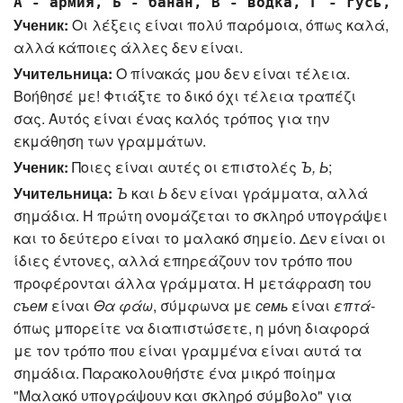
А - армия, Б - банан, В - водка, Г - гусь, 
Ученик:
Οι λέξεις είναι πολύ παρόμοια, όπως καλά,
αλλά κάποιες άλλες δεν είναι.
Учительница:
Ο πίνακάς μου δεν είναι τέλεια.
Βοήθησέ με! Φτιάξτε το δικό όχι τέλεια τραπέζι
σας. Αυτός είναι ένας καλός τρόπος για την
εκμάθηση των γραμμάτων.
Ученик:
Ποιες είναι αυτές οι επιστολές
Ъ, Ь
;
Учительница:
Ъ
και
Ь
δεν είναι γράμματα, αλλά
σημάδια. Η πρώτη ονομάζεται το σκληρό υπογράψει
και το δεύτερο είναι το μαλακό σημείο. Δεν είναι οι
ίδιες έντονες, αλλά επηρεάζουν τον τρόπο που
προφέρονται άλλα γράμματα. Η μετάφραση του
съем
είναι
Θα φάω
, σύμφωνα με
семь
είναι
επτά
-
όπως μπορείτε να διαπιστώσετε, η μόνη διαφορά
με τον τρόπο που είναι γραμμένα είναι αυτά τα
σημάδια. Παρακολουθήστε ένα μικρό ποίημα
"Μαλακό υπογράψουν και σκληρό σύμβολο" για