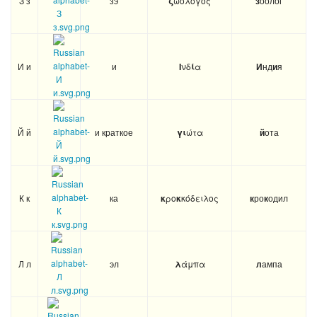
ζ
з
И и
и
I
νδ
ί
α
И
нд
и
я
Й й
и краткое
γι
ώτα
й
ота
К к
ка
κ
ρο
κ
κόδειλος
к
ро
к
одил
Л л
эл
λ
άμπα
л
ампа