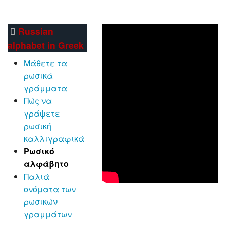
Russian
alphabet in Greek
Μάθετε τα
ρωσικά
γράμματα
Πώς να
γράψετε
ρωσική
καλλιγραφικά
Ρωσικό
αλφάβητο
Παλιά
ονόματα των
ρωσικών
γραμμάτων