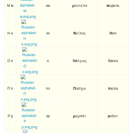
М м
эм
μ
οντέλο
м
одель
Н н
эн
Ν
είλος
Н
ил
О о
o
Β
ό
λγας
В
о
лга
П п
пэ
Π
άσχα
п
асха
Р р
эр
ρ
ομπότ
р
обот