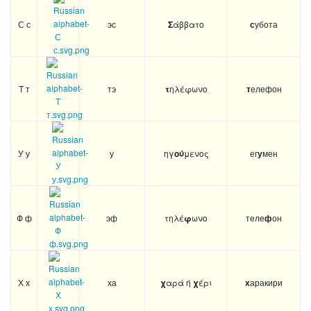
С с
эс
Σ
άββατο
с
убота
Т т
тэ
τ
ηλέφωνο
т
елефон
У у
у
ηγ
ού
μενος
ег
у
мен
Ф ф
эф
τηλέ
φ
ωνο
теле
ф
он
Х х
ха
χ
αρά ή
χ
έρι
х
аракири