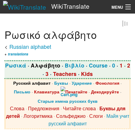
WikiTranslate
MENU
Search
Ρωσικό αλφάβητο
<
Russian alphabet
+
translations
Ρωσικά
·
Αλφάβητο
·
Bιβλίο
·
Course
·
0
·
1
·
2
·
3
·
Teachers
·
Kids
Русский алфавит
·
Буквы
·
Ударение
·
Фонология
·
Письмо
·
Клавиатура
Печатайте
·
Декодируйте
·
Старые имена русских букв
Слова
·
Предложения
·
Читайте слова
·
Буквы для
детей
·
Логоритмика
·
Сольфеджио
·
Слоги
·
Майя учит
русский алфавит