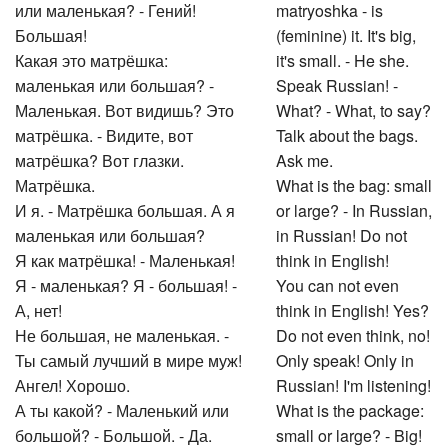
или маленькая? - Гений!
matryoshka - is
Большая!
(feminine) it. It's big,
Какая это матрёшка:
it's small. - He she.
маленькая или большая? -
Speak Russian! -
Маленькая. Вот видишь? Это
What? - What, to say?
матрёшка. - Видите, вот
Talk about the bags.
матрёшка? Вот глазки.
Ask me.
Матрёшка.
What is the bag: small
И я. - Матрёшка большая. А я
or large? - In Russian,
маленькая или большая?
in Russian! Do not
Я как матрёшка! - Маленькая!
think in English!
Я - маленькая? Я - большая! -
You can not even
А, нет!
think in English! Yes?
Не большая, не маленькая. -
Do not even think, no!
Ты самый лучший в мире муж!
Only speak! Only in
Ангел! Хорошо.
Russian! I'm listening!
А ты какой? - Маленький или
What is the package:
большой? - Большой. - Да.
small or large? - Big!