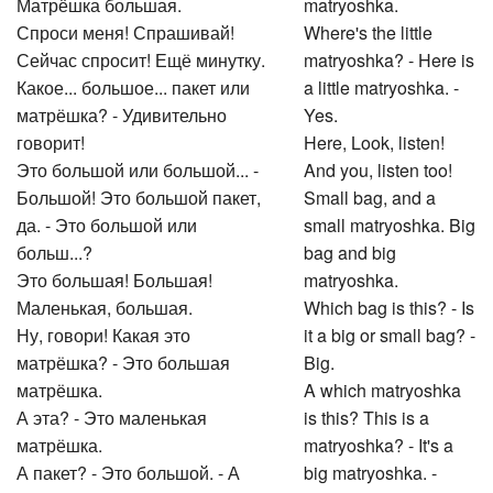
Матрёшка большая.
matryoshka.
Спроси меня! Спрашивай!
Where's the little
Сейчас спросит! Ещё минутку.
matryoshka? - Here is
Какое... большое... пакет или
a little matryoshka. -
матрёшка? - Удивительно
Yes.
говорит!
Here, Look, listen!
Это большой или большой... -
And you, listen too!
Большой! Это большой пакет,
Small bag, and a
да. - Это большой или
small matryoshka. Big
больш...?
bag and big
Это большая! Большая!
matryoshka.
Маленькая, большая.
Which bag is this? - Is
Ну, говори! Какая это
it a big or small bag? -
матрёшка? - Это большая
Big.
матрёшка.
A which matryoshka
А эта? - Это маленькая
is this? This is a
матрёшка.
matryoshka? - It's a
А пакет? - Это большой. - А
big matryoshka. -