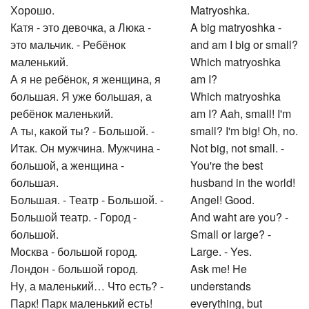
Хорошо.
Matryoshka.
Катя - это девочка, а Люка -
A big matryoshka -
это мальчик. - Ребёнок
and am I big or small?
маленький.
Which matryoshka
А я не ребёнок, я женщина, я
am I?
большая. Я уже большая, а
Which matryoshka
ребёнок маленький.
am I? Aah, small! I'm
А ты, какой ты? - Большой. -
small? I'm big! Oh, no.
Итак. Он мужчина. Мужчина -
Not big, not small. -
большой, а женщина -
You're the best
большая.
husband in the world!
Большая. - Театр - Большой. -
Angel! Good.
Большой театр. - Город -
And waht are you? -
большой.
Small or large? -
Москва - большой город.
Large. - Yes.
Лондон - большой город.
Ask me! He
Ну, а маленький… Что есть? -
understands
Парк! Парк маленький есть!
everything, but