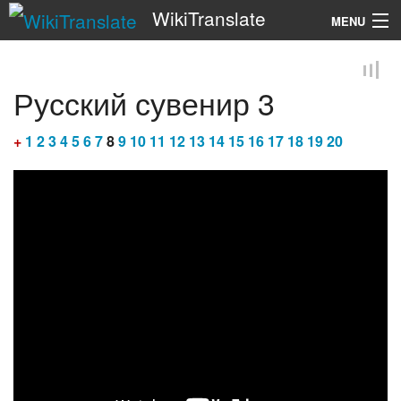
WikiTranslate
MENU
Search
Русский сувенир 3
+
1
2
3
4
5
6
7
8
9
10
11
12
13
14
15
16
17
18
19
20