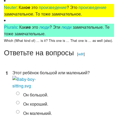
Neuter
: Как
ое
это
произведение
? Это
произведение
замечательное. То тоже замечательное.
Plurals
: Как
ие
это
люди
? Эти
люди
замечательные. Те
тоже замечательные.
Which (What kind of) ... is it? This one is ... That one is ... as well (also).
Ответьте на вопросы
[
edit
]
1
Этот ребёнок большой или маленький?
Он большой.
Он хороший.
Он маленький.