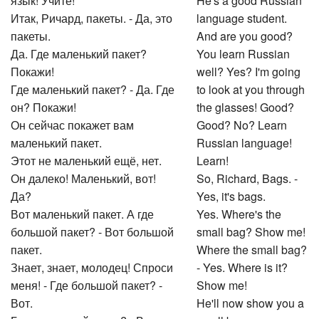
язык! Учите!
He's a good Russian
Итак, Ричард, пакеты. - Да, это
language student.
пакеты.
And are you good?
Да. Где маленький пакет?
You learn Russian
Покажи!
well? Yes? I'm going
Где маленький пакет? - Да. Где
to look at you through
он? Покажи!
the glasses! Good?
Он сейчас покажет вам
Good? No? Learn
маленький пакет.
Russian language!
Этот не маленький ещё, нет.
Learn!
Он далеко! Маленький, вот!
So, Richard, Bags. -
Да?
Yes, it's bags.
Вот маленький пакет. А где
Yes. Where's the
большой пакет? - Вот большой
small bag? Show me!
пакет.
Where the small bag?
Знает, знает, молодец! Спроси
- Yes. Where is it?
меня! - Где большой пакет? -
Show me!
Вот.
He'll now show you a