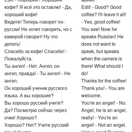
Edit! - Хороший? Хороший
speak!
кофе? Я всё это оставлю! - Да,
Edit! - Good? Good
хороший кофе!
coffee? I'll leave it all!
Видите! Теперь говорит по-
- Yes, good coffee!
русски! Не хочет говорить, но с
You see! Now he
камерой говорит! Ну что
speaks Russian! He
делать!
does not want to
Спасибо за кофе! Спасибо! -
speak, but speaks
Пожалуйста.
when the camera is
Ты ангел! - Нет. Ангел, он
there! What should I
ангел, правда! - Ты ангел! - Не
do!
ангел.
Thanks for the coffee!
Он хороший ученик русского
Thank you! - You are
языка. А вы хорошие?
welcome.
Вы хорошо русский учите?
You're an angel! - No.
Да? Посмотрю сейчас через
Angel, he is an angel,
очки! Хорошо?
really! - You're an
Хорошо? Нет? Учите русский
angel! - Not an angel.