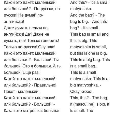
Какой это пакет: маленький
And this? - It's a small
или большой? - По-русски, по-
matryoshka.
русски! Не думай по-
And the bag? - The
английски!
bag is big. - And this
Даже думать нельзя по-
bag? - It's small.
английски! Да? Даже не
This bag is small and
думать, нет! Только говорить!
this is big. This
Только по-русски! Слушаю!
matryoshka is small,
Какой это пакет: маленький
but this is one is big.
или большая? - Большой! Ты
This is a big bag. This
большой! Это я большая. А ты
is a small bag.
большой! Ещё раз!
This is a small
Какой это пакет: маленький
matryoshka. This is a
или большой? - Правильно!
big matryoshka. -
Пакет - маленький!
Okay. Good.
Какой это пакет: маленький
This, this? - The bag,
или большой? - Большой! -
it (masculine) is big, it
Какая это матрёшка: большая
is small. The