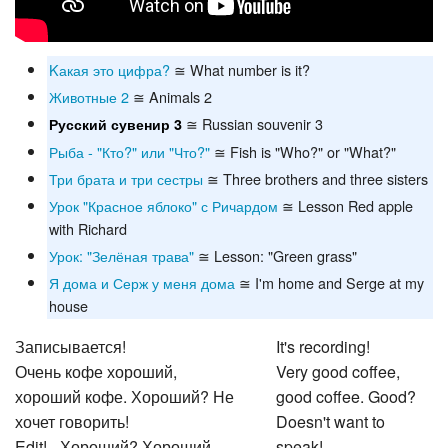
Kакая это цифра?
≅ What number is it?
Животные 2
≅ Animals 2
≅ Russian souvenir 3
Русский сувенир 3
Рыба - "Кто?" или "Что?"
≅ Fish is "Who?" or "What?"
Три брата и три сестры
≅ Three brothers and three sisters
Урок "Красное яблоко" с Ричардом
≅ Lesson Red apple
with Richard
Урок: "Зелёная трава"
≅ Lesson: "Green grass"
Я дома и Серж у меня дома
≅ I'm home and Serge at my
house
Записывается!
It's recording!
Очень кофе хороший,
Very good coffee,
хороший кофе. Хороший? Не
good coffee. Good?
хочет говорить!
Doesn't want to