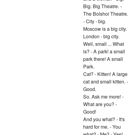
Big. Big Theatre. -
The Bolshoi Theatre.
- City - big.
Moscow is a big city.
London - big city.
Well, small ... What
is? - A park! a small
park there! A small
Park.
Cat? - Kitten! A large
cat and small kitten. -
Good.
So. Ask me more! -
What are you? -
Good!
And you what? - It's
hard for me. - You
what? - Me? - Yes!