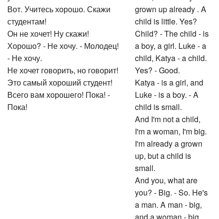
Вот. Учитесь хорошо. Скажи
grown up already . A
студентам!
child is little. Yes?
Он не хочет! Ну скажи!
Child? - The child - is
Хорошо? - Не хочу. - Молодец!
a boy, a girl. Luke - a
- Не хочу.
child, Katya - a child.
Не хочет говорить, но говорит!
Yes? - Good.
Это самый хороший студент!
Katya - is a girl, and
Всего вам хорошего! Пока! -
Luke - is a boy. - A
Пока!
child is small.
And I'm not a child,
I'm a woman, I'm big.
I'm already a grown
up, but a child is
small.
And you, what are
you? - Big. - So. He's
a man. A man - big,
and a woman - big.