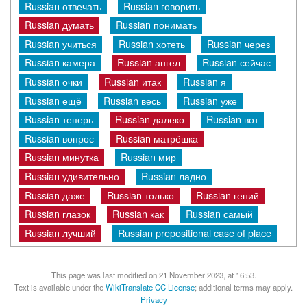
Russian отвечать
Russian говорить
Russian думать
Russian понимать
Russian учиться
Russian хотеть
Russian через
Russian камера
Russian ангел
Russian сейчас
Russian очки
Russian итак
Russian я
Russian ещё
Russian весь
Russian уже
Russian теперь
Russian далеко
Russian вот
Russian вопрос
Russian матрёшка
Russian минутка
Russian мир
Russian удивительно
Russian ладно
Russian даже
Russian только
Russian гений
Russian глазок
Russian как
Russian самый
Russian лучший
Russian prepositional case of place
This page was last modified on 21 November 2023, at 16:53.
Text is available under the
WikiTranslate CC License
; additional terms may apply.
Privacy