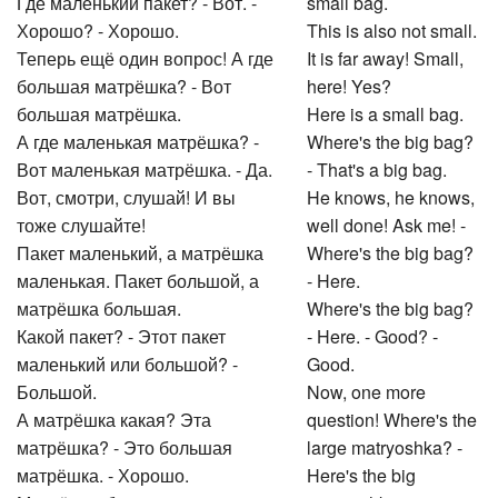
Где маленький пакет? - Вот. -
small bag.
Хорошо? - Хорошо.
This is also not small.
Теперь ещё один вопрос! А где
It is far away! Small,
большая матрёшка? - Вот
here! Yes?
большая матрёшка.
Here is a small bag.
А где маленькая матрёшка? -
Where's the big bag?
Вот маленькая матрёшка. - Да.
- That's a big bag.
Вот, смотри, слушай! И вы
He knows, he knows,
тоже слушайте!
well done! Ask me! -
Пакет маленький, а матрёшка
Where's the big bag?
маленькая. Пакет большой, а
- Here.
матрёшка большая.
Where's the big bag?
Какой пакет? - Этот пакет
- Here. - Good? -
маленький или большой? -
Good.
Большой.
Now, one more
А матрёшка какая? Эта
question! Where's the
матрёшка? - Это большая
large matryoshka? -
матрёшка. - Хорошо.
Here's the big