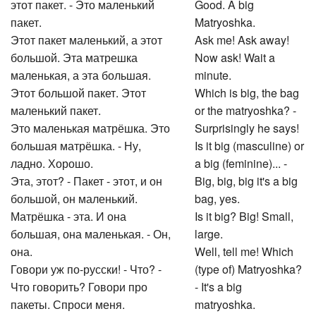
этот пакет. - Это маленький
Good. A big
пакет.
Matryoshka.
Этот пакет маленький, а этот
Ask me! Ask away!
большой. Эта матрешка
Now ask! Wait a
маленькая, а эта большая.
minute.
Этот большой пакет. Этот
Which is big, the bag
маленький пакет.
or the matryoshka? -
Это маленькая матрёшка. Это
Surprisingly he says!
большая матрёшка. - Ну,
Is it big (masculine) or
ладно. Хорошо.
a big (feminine)... -
Эта, этот? - Пакет - этот, и он
Big, big, big it's a big
большой, он маленький.
bag, yes.
Матрёшка - эта. И она
Is it big? Big! Small,
большая, она маленькая. - Он,
large.
она.
Well, tell me! Which
Говори уж по-русски! - Что? -
(type of) Matryoshka?
Что говорить? Говори про
- It's a big
пакеты. Спроси меня.
matryoshka.