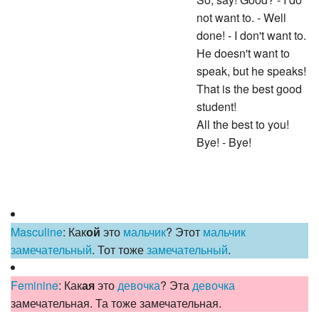
So, say! Good? - I do
not want to. - Well
done! - I don't want to.
He doesn't want to
speak, but he speaks!
That is the best good
student!
All the best to you!
Bye! - Bye!
Masculine
: Как
ой
это
мальчик
? Этот
мальчик
замечательный
. Тот тоже
замечательный
.
Feminine
: Как
ая
это
девочка
? Эта
девочка
замечательная. Та тоже замечательная.