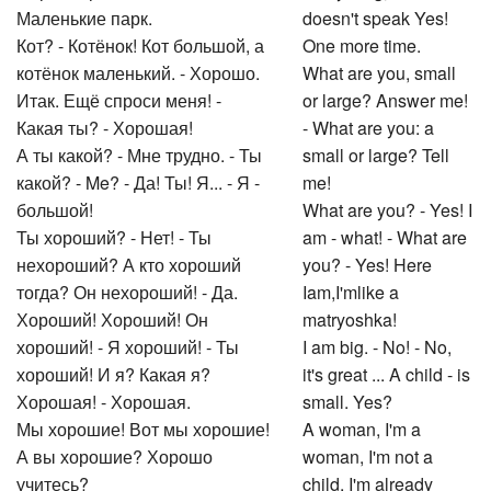
Маленькие парк.
doesn't speak Yes!
Кот? - Котёнок! Кот большой, а
One more time.
котёнок маленький. - Хорошо.
What are you, small
Итак. Ещё спроси меня! -
or large? Answer me!
Какая ты? - Хорошая!
- What are you: a
А ты какой? - Мне трудно. - Ты
small or large? Tell
какой? - Me? - Да! Ты! Я... - Я -
me!
большой!
What are you? - Yes! I
Ты хороший? - Нет! - Ты
am - what! - What are
нехороший? А кто хороший
you? - Yes! Here
тогда? Он нехороший! - Да.
Iam,I'mlike a
Хороший! Хороший! Он
matryoshka!
хороший! - Я хороший! - Ты
I am big. - No! - No,
хороший! И я? Какая я?
it's great ... A child - is
Хорошая! - Хорошая.
small. Yes?
Мы хорошие! Вот мы хорошие!
A woman, I'm a
А вы хорошие? Хорошо
woman, I'm not a
учитесь?
child, I'm already