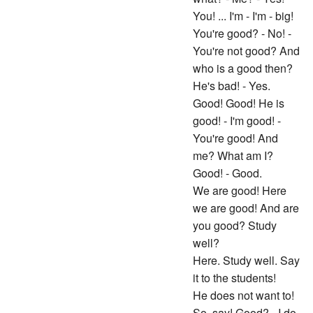
You! ... I'm - I'm - big!
You're good? - No! -
You're not good? And
who is a good then?
He's bad! - Yes.
Good! Good! He is
good! - I'm good! -
You're good! And
me? What am I?
Good! - Good.
We are good! Here
we are good! And are
you good? Study
well?
Here. Study well. Say
it to the students!
He does not want to!