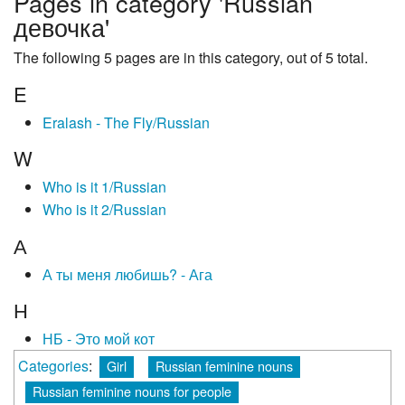
Pages in category 'Russian
девочка'
The following 5 pages are in this category, out of 5 total.
E
Eralash - The Fly/Russian
W
Who is it 1/Russian
Who is it 2/Russian
А
А ты меня любишь? - Ага
Н
НБ - Это мой кот
Categories
:
Girl
Russian feminine nouns
Russian feminine nouns for people