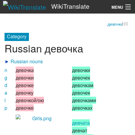
WikiTranslate
MENU
девочка
Search
Category
Russian девочка
►
Russian nouns
n
девочка
девочки
g
девочки
девочек
d
девочке
девочкам
a
девочку
девочек
i
девочкой/ою
девочками
p
девочке
девочках
девчата
девчат