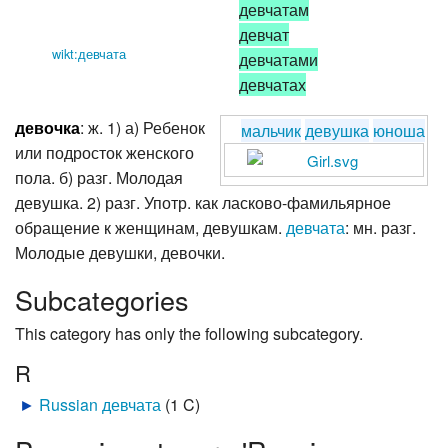
девчатам
девчат
wikt:девчата
девчатами
девчатах
девочка
: ж. 1) а) Ребенок
мальчик
девушка
юноша
или подросток женского
пола. б) разг. Молодая
девушка. 2) разг. Употр. как ласково-фамильярное
обращение к женщинам, девушкам.
девчата
: мн. разг.
Молодые девушки, девочки.
Subcategories
This category has only the following subcategory.
R
►
Russian девчата
‎
(1 C)