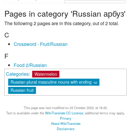
Pages in category 'Russian арбуз'
The following 2 pages are in this category, out of 2 total.
C
Crossword - Fruit/Russian
F
Food 2/Russian
Categories
:
Watermelon
Russian plural masculine nouns with ending -ы
Russian fruit
This page was last modified on 23 October 2023, at 18:45.
Text is available under the
WikiTranslate CC License
; additional terms may apply.
Privacy
About WikiTranslate
Disclaimers