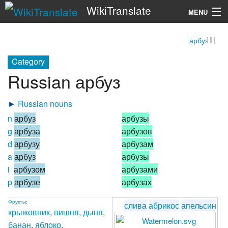
WikiTranslate
MENU
арбуз
Search
Category
Russian арбуз
►
Russian nouns
n
арбуз
арбузы
g
арбуза
арбузов
d
арбузу
арбузам
a
арбуз
арбузы
i
арбузом
арбузами
p
арбузе
арбузах
Фрукты
:
слива
абрикос
апельсин
крыжовник
,
вишня
,
дыня
,
банан
,
яблоко
,