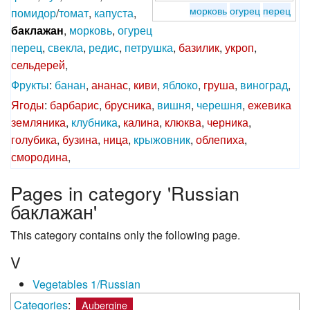
морковь
огурец
перец
помидор
/
томат
,
капуста
,
баклажан
,
морковь
,
огурец
перец
,
свекла
,
редис
,
петрушка
,
базилик
,
укроп
,
сельдерей
,
Фрукты
:
банан
,
ананас
,
киви
,
яблоко
,
груша
,
виноград
,
Ягоды
:
барбарис
,
брусника
,
вишня
,
черешня
,
ежевика
земляника
,
клубника
,
калина
,
клюква
,
черника
,
голубика
,
бузина
,
ница
,
крыжовник
,
облепиха
,
смородина
,
Pages in category 'Russian
баклажан'
This category contains only the following page.
V
Vegetables 1/Russian
Categories
:
Aubergine