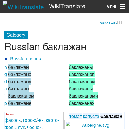
WikiTranslate
MENU
баклажан
Search
Category
Russian баклажан
►
Russian nouns
n
баклажан
баклажаны
g
баклажана
баклажанов
d
баклажану
баклажанам
a
баклажан
баклажаны
i
баклажаном
баклажанами
p
баклажане
баклажанах
Овощи
:
томат
капуста
баклажан
фасоль
,
горо-х
/
-ек
,
карто-
фель
,
лук
,
чеснок
,