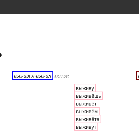
ь
выживал-выжил
а/о/и pst
выживу
выживёшь
выживёт
выживём
выживёте
выживут