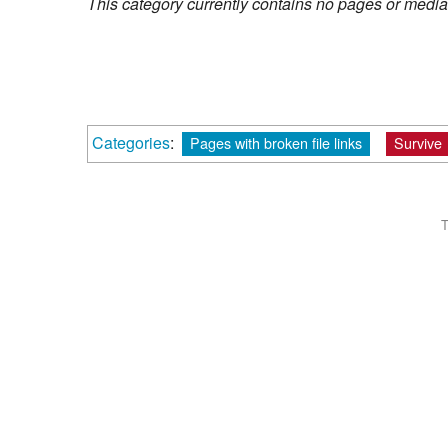
This category currently contains no pages or media
Categories
:
Pages with broken file links
Survive
T