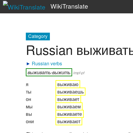
WikiTranslate
Category
Russian выживат
►
Russian verbs
выживать-выжить
impf-pf
я
выживаю
ты
выживаешь
он
выживает
мы
выживаем
вы
выживаете
они
выживают