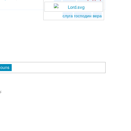
слуга
господин
вера
nouns
y.