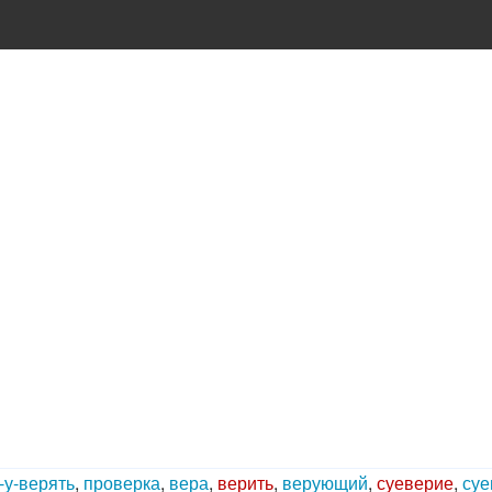
-
у-верять
,
проверка
,
вера
,
верить
,
верующий
,
суеверие
,
су