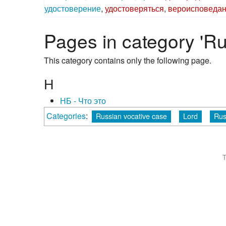
удостоверение
,
удостоверяться
,
вероисповеда
Pages in category 'R
This category contains only the following page.
Н
НБ - Что это
Categories
:
Russian vocative case
Lord
Rus
T