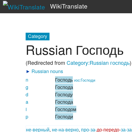
WikiTranslate
Category
Russian Господь
(Redirected from
Category:Russian господь
)
►
Russian nouns
n
Господь
voc:Господи
g
Господа
d
Господу
a
Господа
i
Господом
p
Господи
не-
верный
,
не-
на-
верно
,
про-
за-
до-
передо-
за-
за