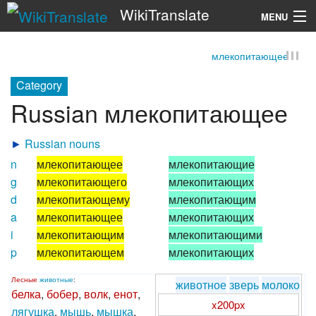
WikiTranslate
MENU
млекопитающее
Search
Category
Russian млекопитающее
►
Russian nouns
n
млекопитающее
млекопитающие
g
млекопитающего
млекопитающих
d
млекопитающему
млекопитающим
a
млекопитающее
млекопитающих
i
млекопитающим
млекопитающими
p
млекопитающем
млекопитающих
Лесные
животные
:
животное
зверь
молоко
белка
,
бобер
,
волк
,
енот
,
x200px
лягушка
,
мышь
,
мышка
,