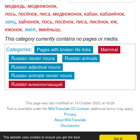
медведь
,
медвежонок
,
лось
,
лосёнок
,
лиса
,
медвежонок
,
кабан
,
кабанёнок
,
заяц
,
зайчонок
,
лось
,
лосёнок
,
лиса
,
лисёнок
,
еж
,
ежонок
,
змея
,
змеёныш
,
This category currently contains no pages or media.
Categories
:
Pages with broken file links
Mammal
Russian neuter nouns
Russian animals
Russian adjectival nouns
Russian animate neuter nouns
Russian млекопитающий
This page was last modified on 19 October 2023, at 16:29.
Text is available under the
WikiTranslate CC License
; additional terms may apply.
Privacy
About WikiTranslate
Disclaimers
MediaWiki
Powered by Semantic MediaWiki
This website uses cookies to ensure you get the best
Got it!