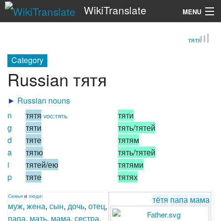
WikiTranslate
MENU
тятя
Search
Category
Russian тятя
►
Russian nouns
n
тятя
тяти
voc:тять
g
тяти
тять/тятей
d
тяте
тятям
a
тятю
тять/тятей
i
тятей/ею
тятями
p
тяте
тятях
Семья
и
люди
:
тётя
папа
мама
муж
,
жена
,
сын
,
дочь
,
отец
,
папа
,
мать
,
мама
,
сестра
,