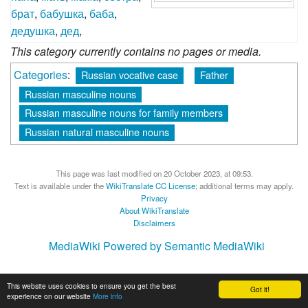
брат
,
бабушка
,
баба
,
дедушка
,
дед
,
This category currently contains no pages or media.
Categories
:
Russian vocative case
Father
Russian masculine nouns
Russian masculine nouns for family members
Russian natural masculine nouns
This page was last modified on 20 October 2023, at 09:53.
Text is available under the
WikiTranslate CC License
; additional terms may apply.
Privacy
About WikiTranslate
Disclaimers
MediaWiki
Powered by Semantic MediaWiki
This website uses cookies to ensure you get the best
Got it!
experience on our website
More info