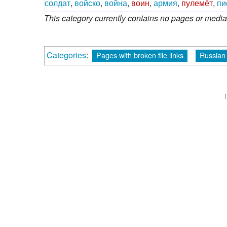
солдат
,
войско
,
война
,
воин
,
армия
,
пулемёт
,
пи
This category currently contains no pages or media
Categories
:
Pages with broken file links
Russian 
T