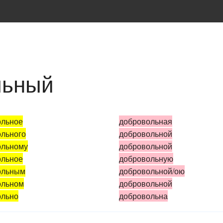
льный
ольное
добровольная
льного
добровольной
ольному
добровольной
ольное
добровольную
ольным
добровольной/ою
ольном
добровольной
ольно
добровольна