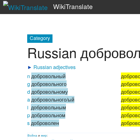
WikiTranslate
Category
Russian доброво
►
Russian adjectives
n
добровольный
добров
g
добровольного
доброво
d
добровольному
добров
a
добровольного/ый
добров
i
добровольным
добров
p
добровольном
добров
s
доброволен
добров
Война
и
мир
: