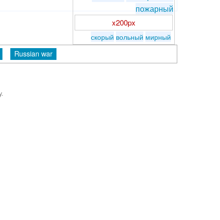
пожарный
x200px
скорый
вольный
мирный
Russian war
y.