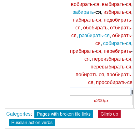
вобирать
-
ся
,
выбирать
-
ся
,
забирать
-
ся
,
избирать
-
ся
,
набирать
-
ся
,
недобирать
-
ся
,
обобирать
,
отбирать
-
ся
,
разбирать
-
ся
,
обирать
-
ся
,
собирать
-
ся
,
прибирать
-
ся
,
перебирать
-
ся
,
переизбирать
-
ся
,
перевыбирать
-
ся
,
побирать
-
ся
,
пробирать
-
ся
,
прособирать
-
ся
]]
x200px
Categories
:
Pages with broken file links
Climb up
Russian action verbs