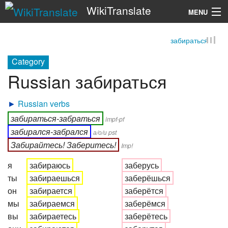
WikiTranslate
MENU
забираться
Search
Category
Russian забираться
►
Russian verbs
забираться-забраться
impf-pf
забирался-забрался
а/о/и pst
Забирайтесь! Заберитесь!
Imp!
я
забираюсь
заберусь
ты
забираешься
заберёшься
он
забирается
заберётся
мы
забираемся
заберёмся
вы
забираетесь
заберётесь