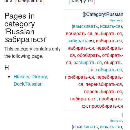
они
забираются
заберутся
Pages in
[[:Category:Russian
category
брать
-
ся
,
(
взыскивать
,
искать
-
ся
),
'Russian
вобирать
-
ся
,
выбирать
-
ся
,
забираться'
забирать
-
ся
,
избирать
-
ся
,
набирать
-
ся
,
недобирать
-
This category contains only
ся
,
обобирать
,
отбирать
-
the following page.
ся
,
разбирать
-
ся
,
обирать
-
H
ся
,
собирать
-
ся
,
Hickory, Dickory,
прибирать
-
ся
,
перебирать
-
Dock/Russian
ся
,
переизбирать
-
ся
,
перевыбирать
-
ся
,
побирать
-
ся
,
пробирать
-
ся
,
прособирать
-
ся
|
брать
-
ся
,
(
взыскивать
,
искать
-
ся
),