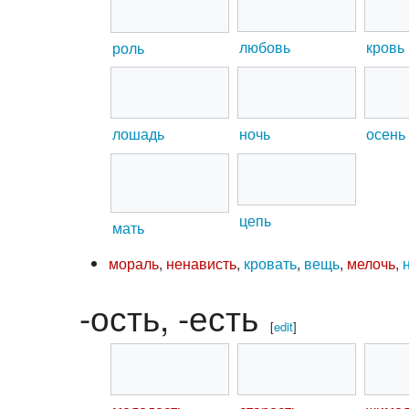
любовь
кровь
роль
лошадь
ночь
осень
цепь
мать
мораль
,
ненависть
,
кровать
,
вещь
,
мелочь
,
-ость, -есть
[
edit
]