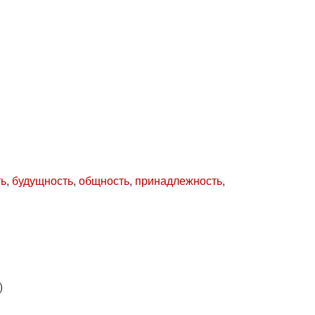
ть
,
будущность
,
общность
,
принадлежность
,
)