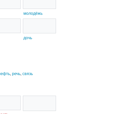
молодёжь
дочь
нефть
,
речь
,
связь