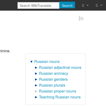
Search
What links he
Log in
Related chan
Reques
Special pages
Printable vers
inine.
Permanent lin
▼
Russian nouns
►
Russian adjectival nouns
Page informat
►
Russian animacy
►
Russian genders
Browse proper
►
Russian plurals
►
Russian proper nouns
Browse proper
►
Teaching Russian nouns
Recent chang