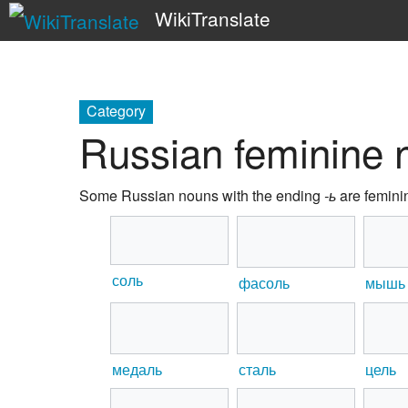
WikiTranslate
Category
Russian feminine 
Some Russian nouns with the ending
-ь
are femini
соль
фасоль
мышь
медаль
сталь
цель