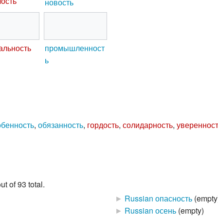
ость
новость
альность
промышленност
ь
обенность
,
обязанность
,
гордость
,
солидарность
,
увереннос
t of 93 total.
►
Russian опасность
‎
(empty
►
Russian осень
‎
(empty)