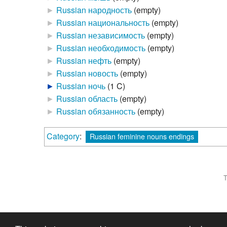
►
Russian народность
‎
(empty)
►
Russian национальность
‎
(empty)
►
Russian независимость
‎
(empty)
►
Russian необходимость
‎
(empty)
►
Russian нефть
‎
(empty)
►
Russian новость
‎
(empty)
►
Russian ночь
‎
(1 C)
►
Russian область
‎
(empty)
►
Russian обязанность
‎
(empty)
Category
:
Russian feminine nouns endings
T