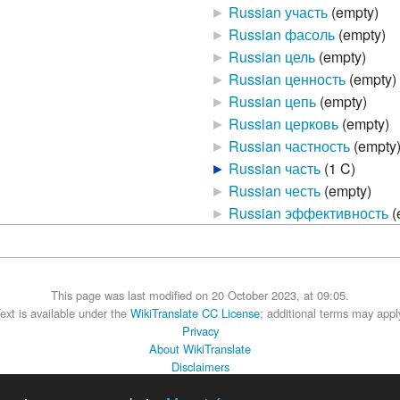
►
Russian участь
‎
(empty)
►
Russian фасоль
‎
(empty)
►
Russian цель
‎
(empty)
►
Russian ценность
‎
(empty)
►
Russian цепь
‎
(empty)
►
Russian церковь
‎
(empty)
►
Russian частность
‎
(empty
►
Russian часть
‎
(1 C)
►
Russian честь
‎
(empty)
►
Russian эффективность
‎
(
This page was last modified on 20 October 2023, at 09:05.
ext is available under the
WikiTranslate CC License
; additional terms may appl
Privacy
About WikiTranslate
Disclaimers
MediaWiki
Powered by Semantic MediaWiki