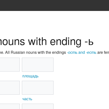
nouns with ending -ь
ne. All Russian nouns with the endings
-ость
and
-есть
are fem
площадь
часть