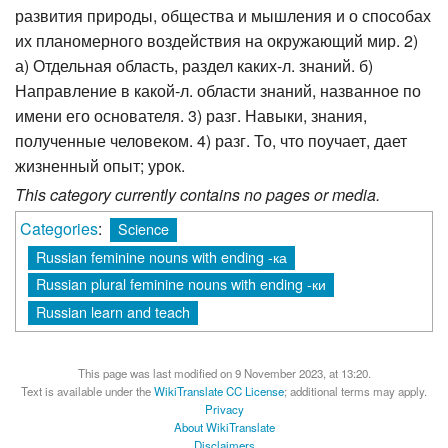
развития природы, общества и мышления и о способах
их планомерного воздействия на окружающий мир. 2)
а) Отдельная область, раздел каких-л. знаний. б)
Направление в какой-л. области знаний, названное по
имени его основателя. 3) разг. Навыки, знания,
полученные человеком. 4) разг. То, что поучает, дает
жизненный опыт; урок.
This category currently contains no pages or media.
Categories
:
Science
Russian feminine nouns with ending -ка
Russian plural feminine nouns with ending -ки
Russian learn and teach
This page was last modified on 9 November 2023, at 13:20.
Text is available under the
WikiTranslate CC License
; additional terms may apply.
Privacy
About WikiTranslate
Disclaimers