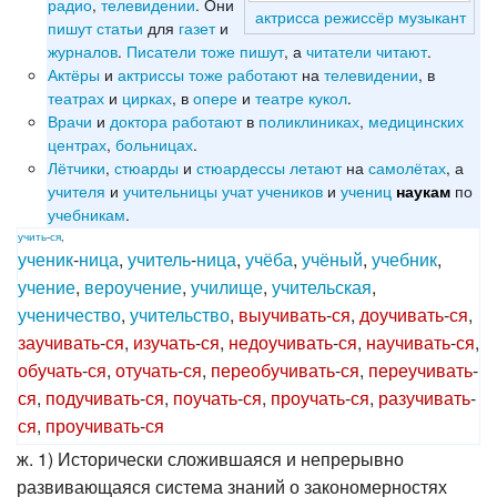
радио
,
телевидении
. Они
актрисса
режиссёр
музыкант
пишут
статьи
для
газет
и
журналов
.
Писатели
тоже
пишут
, а
читатели
читают
.
Актёры
и
актриссы
тоже
работают
на
телевидении
, в
театрах
и
цирках
, в
опере
и
театре
кукол
.
Врачи
и
доктора
работают
в
поликлиниках
,
медицинских
центрах
,
больницах
.
Лётчики
,
стюарды
и
стюардессы
летают
на
самолётах
, а
учителя
и
учительницы
учат
учеников
и
учениц
по
наукам
учебникам
.
учить
-
ся
,
ученик
-
ница
,
учитель
-
ница
,
учёба
,
учёный
,
учебник
,
учение
,
вероучение
,
училище
,
учительская
,
ученичество
,
учительство
,
выучивать
-
ся
,
доучивать
-
ся
,
заучивать
-
ся
,
изучать
-
ся
,
недоучивать
-
ся
,
научивать
-
ся
,
обучать
-
ся
,
отучать
-
ся
,
переобучивать
-
ся
,
переучивать
-
ся
,
подучивать
-
ся
,
поучать
-
ся
,
проучать
-
ся
,
разучивать
-
ся
,
проучивать
-
ся
ж. 1) Исторически сложившаяся и непрерывно
развивающаяся система знаний о закономерностях