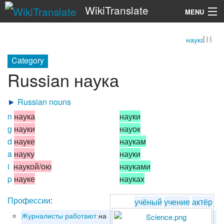
WikiTranslate
MENU
наука
Search
Category
Russian наука
►
Russian nouns
n
наука
науки
g
науки
науок
d
науке
наукам
a
науку
науки
i
наукой/ою
науками
p
науке
науках
Профессии
:
учёный
учение
актёр
Журналисты
работают
на