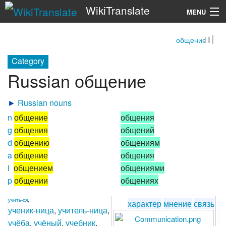
WikiTranslate
MENU
общение
Search
Category
Russian общение
►
Russian nouns
n
общение
общения
g
общения
общений
d
общению
общениям
a
общение
общения
i
общением
общениями
p
общении
общениях
учить
-
ся
,
характер
мнение
связь
ученик
-
ница
,
учитель
-
ница
,
учёба
,
учёный
,
учебник
,