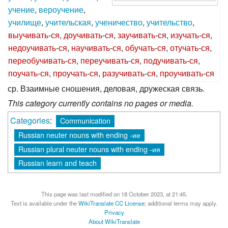
учение
,
вероучение
,
училище
,
учительская
,
ученичество
,
учительство
,
выучивать
-
ся
,
доучивать
-
ся
,
заучивать
-
ся
,
изучать
-
ся
,
недоучивать
-
ся
,
научивать
-
ся
,
обучать
-
ся
,
отучать
-
ся
,
переобучивать
-
ся
,
переучивать
-
ся
,
подучивать
-
ся
,
поучать
-
ся
,
проучать
-
ся
,
разучивать
-
ся
,
проучивать
-
ся
ср. Взаимные сношения, деловая, дружеская связь.
This category currently contains no pages or media.
Categories
:
Communication
Russian neuter nouns with ending -ие
Russian plural neuter nouns with ending -ия
Russian learn and teach
This page was last modified on 18 October 2023, at 21:45.
Text is available under the
WikiTranslate CC License
; additional terms may apply.
Privacy
About WikiTranslate