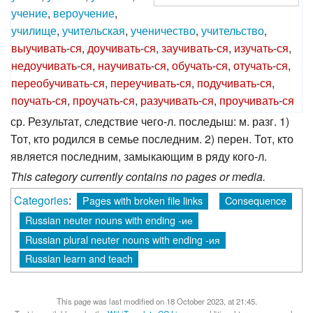
учение
,
вероучение
,
училище
,
учительская
,
ученичество
,
учительство
,
выучивать
-
ся
,
доучивать
-
ся
,
заучивать
-
ся
,
изучать
-
ся
,
недоучивать
-
ся
,
научивать
-
ся
,
обучать
-
ся
,
отучать
-
ся
,
переобучивать
-
ся
,
переучивать
-
ся
,
подучивать
-
ся
,
поучать
-
ся
,
проучать
-
ся
,
разучивать
-
ся
,
проучивать
-
ся
ср. Результат, следствие чего-л. последыш: м. разг. 1)
Тот, кто родился в семье последним. 2) перен. Тот, кто
является последним, замыкающим в ряду кого-л.
This category currently contains no pages or media.
Categories
:
Pages with broken file links
Consequence
Russian neuter nouns with ending -ие
Russian plural neuter nouns with ending -ия
Russian learn and teach
This page was last modified on 18 October 2023, at 21:45.