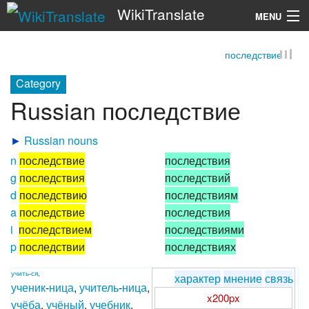
WikiTranslate
MENU
последствие
Search
Category
Russian последствие
►
Russian nouns
n
последствие
последствия
g
последствия
последствий
d
последствию
последствиям
a
последствие
последствия
i
последствием
последствиями
p
последствии
последствиях
учить
-
ся
,
характер
мнение
связь
ученик
-
ница
,
учитель
-
ница
,
x200px
учёба
,
учёный
,
учебник
,