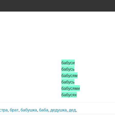
бабуси
бабусь
бабусям
бабусь
бабусями
бабусях
стра
,
брат
,
бабушка
,
баба
,
дедушка
,
дед
,