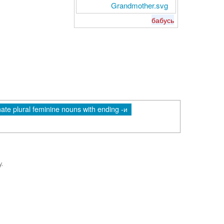
бабусь
ate plural feminine nouns with ending -и
y.