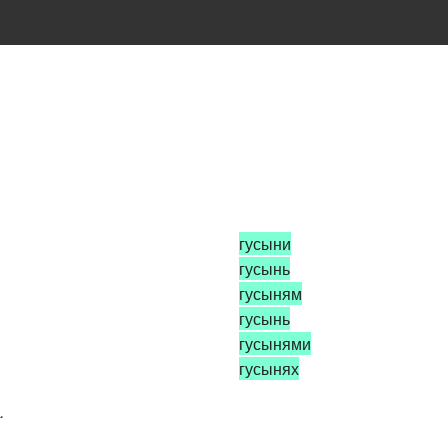
гусыни
гусынь
гусыням
гусынь
гусынями
гусынях
.