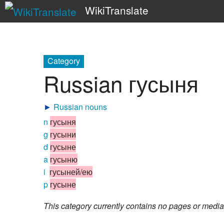
WikiTranslate
Category
Russian гусыня
►
Russian nouns
n
гусыня
g
гусыни
d
гусыне
a
гусыню
i
гусыней/ею
p
гусыне
This category currently contains no pages or media