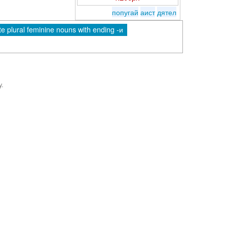
попугай
аист
дятел
e plural feminine nouns with ending -и
y.