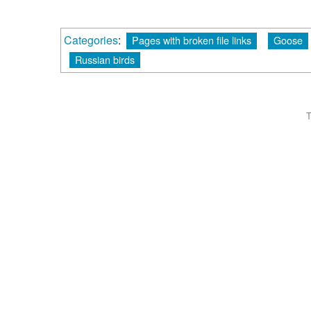
Categories
:
Pages with broken file links
Goose
Russian birds
T