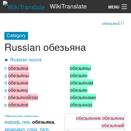
WikiTranslate
MENU
обезьяна
Search
Category
Russian обезьяна
►
Russian nouns
n
обезьяна
обезьяны
g
обезьяны
обезьян
d
обезьяне
обезьянам
a
обезьяну
обезьян
i
обезьяной/ою
обезьянами
p
обезьяне
обезьянах
Африканские
животные
:
обезьянник
обезьянка
жираф
,
лев
,
обезьяна
,
обезьяний
крокодил
,
слон
,
тигр
,