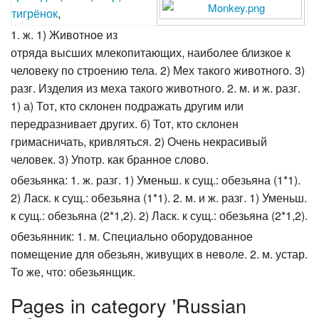
тигрёнок
,
1. ж. 1) Животное из
отряда высших млекопитающих, наиболее близкое к
человеку по строению тела. 2) Мех такого животного. 3)
разг. Изделия из меха такого животного. 2. м. и ж. разг.
1) а) Тот, кто склонен подражать другим или
передразнивает других. б) Тот, кто склонен
гримасничать, кривляться. 2) Очень некрасивый
человек. 3) Употр. как бранное слово.
обезьянка: 1. ж. разг. 1) Уменьш. к сущ.: обезьяна (1*1).
2) Ласк. к сущ.: обезьяна (1*1). 2. м. и ж. разг. 1) Уменьш.
к сущ.: обезьяна (2*1,2). 2) Ласк. к сущ.: обезьяна (2*1,2).
обезьянник: 1. м. Специально оборудованное
помещение для обезьян, живущих в неволе. 2. м. устар.
То же, что: обезьянщик.
Pages in category 'Russian