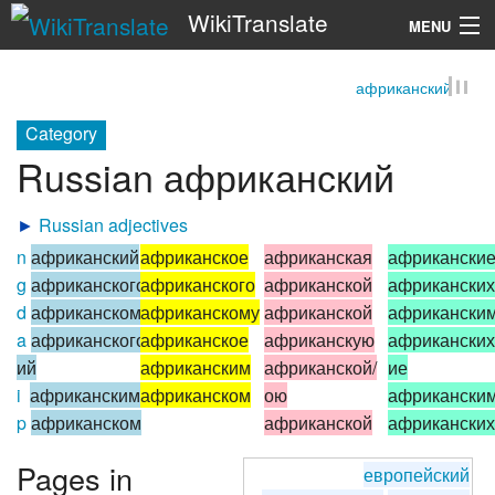
WikiTranslate
MENU
африканский
Search
Category
Russian африканский
►
Russian adjectives
n
африканский
африканское
африканская
африкански
g
африканского
африканского
африканской
африканских
d
африканскому
африканскому
африканской
африкански
a
африканского/
африканское
африканскую
африканских
ий
африканским
африканской/
ие
i
африканским
африканском
ою
африкански
p
африканском
африканской
африканских
Pages in
европейский