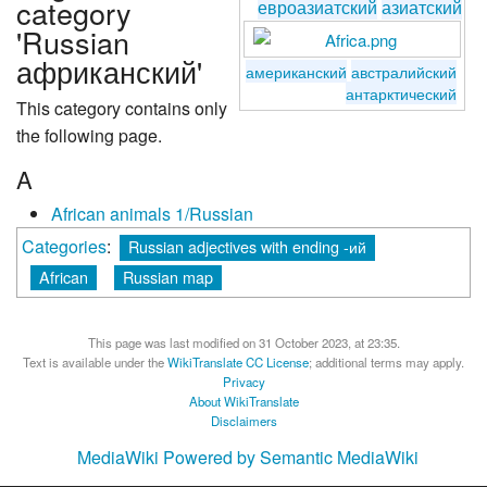
category
евроазиатский
азиатский
'Russian
африканский'
американский
австралийский
антарктический
This category contains only
the following page.
A
African animals 1/Russian
Categories
:
Russian adjectives with ending -ий
African
Russian map
This page was last modified on 31 October 2023, at 23:35.
Text is available under the
WikiTranslate CC License
; additional terms may apply.
Privacy
About WikiTranslate
Disclaimers
MediaWiki
Powered by Semantic MediaWiki