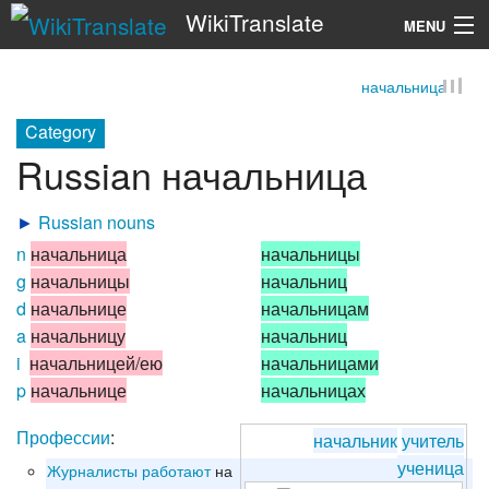
WikiTranslate
MENU
начальница
Search
Category
Russian начальница
►
Russian nouns
n
начальница
начальницы
g
начальницы
начальниц
d
начальнице
начальницам
a
начальницу
начальниц
i
начальницей/ею
начальницами
p
начальнице
начальницах
Профессии
:
начальник
учитель
ученица
Журналисты
работают
на