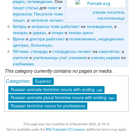
радио
,
телевидении
. Они
пишут
статьи
для
газет
и
ученик
писатель
журналов
.
Писатели
тоже
писательница
пишут
, а
читатели
читают
.
Актёры
и
актриссы
тоже
работают
на
телевидении
, в
театрах
и
цирках
, в
опере
и
театре
кукол
.
Врачи
и
доктора
работают
в
поликлиниках
,
медицинских
центрах
,
больницах
.
Лётчики
,
стюарды
и
стюардессы
летают
на
самолётах
, а
учителя
и
учительницы
учат
учеников
и
учениц
наукам
по
учебникам
.
This category currently contains no pages or media.
Categories
:
Superior
Russian animate feminine nouns with ending -ца
Russian animate plural feminine nouns with ending -цы
Russian feminine nouns for professions
This page was last modified on 8 November 2023, at 19:12.
Text is available under the
WikiTranslate CC License
; additional terms may apply.