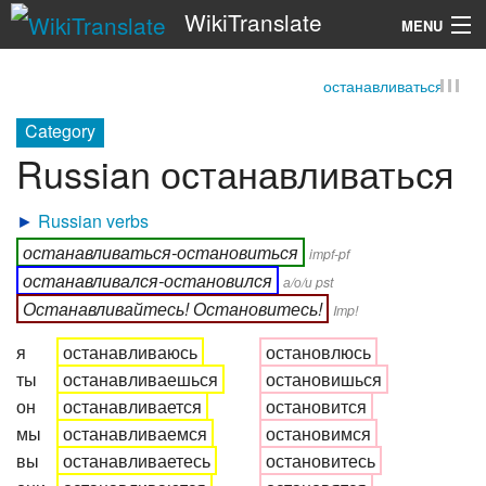
WikiTranslate
MENU
останавливаться
Search
Category
Russian останавливаться
►
Russian verbs
останавливаться-остановиться
impf-pf
останавливался-остановился
а/о/и pst
Останавливайтесь! Остановитесь!
Imp!
я
останавливаюсь
остановлюсь
ты
останавливаешься
остановишься
он
останавливается
остановится
мы
останавливаемся
остановимся
вы
останавливаетесь
остановитесь