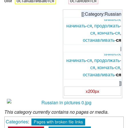
они
останавливаются
остановятся
[[:Category:Russian
зачинать
-
ся
,
начинать
-
ся
,
продолжать
-
ся
,
кончать
-
ся
,
останавливать
-
ся
|
зачинать
-
ся
,
начинать
-
ся
,
продолжать
-
ся
,
кончать
-
ся
,
останавливать
-
ся
]]
x200px
This category currently contains no pages or media.
Categories
:
Pages with broken file links