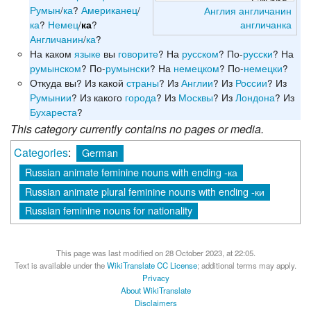
Румын
/
ка
?
Американец
/
Англия
англичанин
англичанка
ка
?
Немец
/
?
ка
Англичанин
/
ка
?
На каком
языке
вы
говорите
? На
русском
? По-
русски
? На
румынском
? По-
румынски
? На
немецком
? По-
немецки
?
Откуда вы? Из какой
страны
? Из
Англии
? Из
России
? Из
Румынии
? Из какого
города
? Из
Москвы
? Из
Лондона
? Из
Бухареста
?
This category currently contains no pages or media.
Categories
:
German
Russian animate feminine nouns with ending -ка
Russian animate plural feminine nouns with ending -ки
Russian feminine nouns for nationality
This page was last modified on 28 October 2023, at 22:05.
Text is available under the
WikiTranslate CC License
; additional terms may apply.
Privacy
About WikiTranslate
Disclaimers