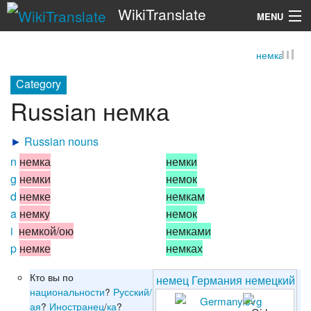
WikiTranslate
MENU
немка
Search
Category
Russian немка
►
Russian nouns
n
немка
немки
g
немки
немок
d
немке
немкам
a
немку
немок
i
немкой/ою
немками
p
немке
немках
Кто вы по
немец
Германия
немецкий
национальности
?
Русский/
ая
?
Иностранец
/
ка
?