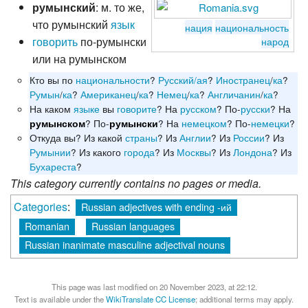
румынский
: м. то же,
что румынский
язык
нация
национальность
говорить
по-румынски
народ
или на румынском
Кто вы по
национальности
?
Русский/ая
?
Иностранец
/
ка
?
Румын
/
ка
?
Американец
/
ка
?
Немец
/
ка
?
Англичанин
/
ка
?
На каком
языке
вы
говорите
? На
русском
? По-
русски
? На
? По-
? На
немецком
? По-
немецки
?
румынском
румынски
Откуда вы? Из какой
страны
? Из
Англии
? Из
России
? Из
Румынии
? Из какого
города
? Из
Москвы
? Из
Лондона
? Из
Бухареста
?
This category currently contains no pages or media.
Categories
:
Russian adjectives with ending -ий
Romanian
Russian languages
Russian inanimate masculine adjectival nouns
This page was last modified on 20 November 2023, at 22:12.
Text is available under the
WikiTranslate CC License
; additional terms may apply.