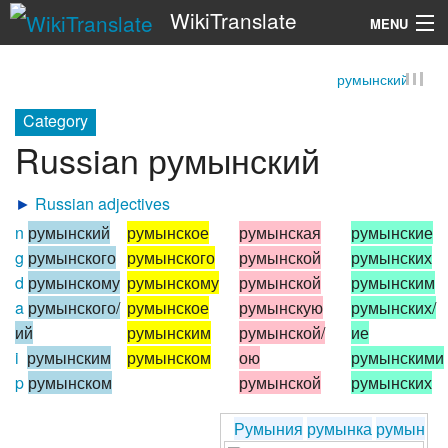
WikiTranslate
MENU
румынский
Search
Category
Russian румынский
►
Russian adjectives
n
румынский
румынское
румынская
румынские
g
румынского
румынского
румынской
румынских
d
румынскому
румынскому
румынской
румынским
a
румынского/
румынское
румынскую
румынских/
ий
румынским
румынской/
ие
i
румынским
румынском
ою
румынскими
p
румынском
румынской
румынских
Румыния
румынка
румын