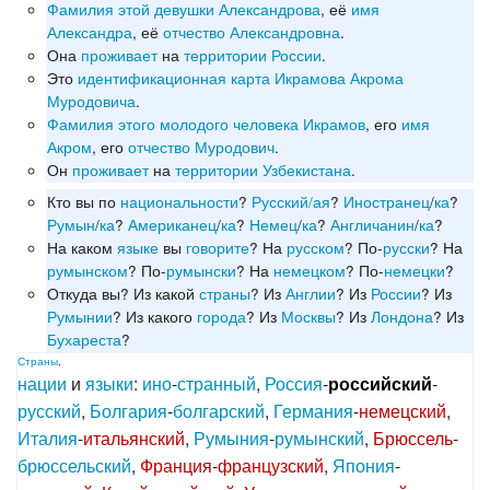
Фамилия
этой
девушки
Александрова
, её
имя
Александра
, её
отчество
Александровна
.
Она
проживает
на
территории
России
.
Это
идентификационная
карта
Икрамова
Акрома
Муродовича
.
Фамилия
этого
молодого
человека
Икрамов
, его
имя
Акром
, его
отчество
Муродович
.
Он
проживает
на
территории
Узбекистана
.
Кто вы по
национальности
?
Русский/ая
?
Иностранец
/
ка
?
Румын
/
ка
?
Американец
/
ка
?
Немец
/
ка
?
Англичанин
/
ка
?
На каком
языке
вы
говорите
? На
русском
? По-
русски
? На
румынском
? По-
румынски
? На
немецком
? По-
немецки
?
Откуда вы? Из какой
страны
? Из
Англии
? Из
России
? Из
Румынии
? Из какого
города
? Из
Москвы
? Из
Лондона
? Из
Бухареста
?
Страны
,
нации
и
языки
:
ино
-
странный
,
Россия
-
российский
-
русский
,
Болгария
-
болгарский
,
Германия
-
немецский
,
Италия
-
итальянский
,
Румыния
-
румынский
,
Брюссель
-
брюссельский
,
Франция
-
французский
,
Япония
-