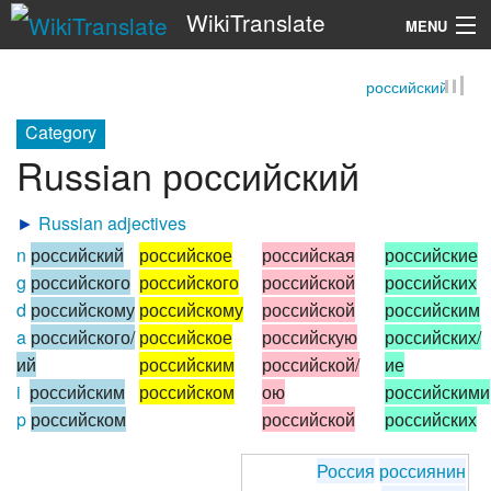
WikiTranslate
MENU
российский
Search
Category
Russian российский
►
Russian adjectives
n
российский
российское
российская
российские
g
российского
российского
российской
российских
d
российскому
российскому
российской
российским
a
российского/
российское
российскую
российских/
ий
российским
российской/
ие
i
российским
российском
ою
российскими
p
российском
российской
российских
Россия
россиянин