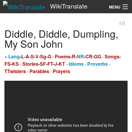
WikiTranslate
MENU
Search
Diddle, Diddle, Dumpling,
My Son John
+
Lang
-
L
-
A
-
S
-
V
-
Sg
-
G
·
Poems
-
R
-
NR
-
CR
-
GG
·
Songs
-
FS
-
KS
·
Stories
-
SF
-
FT
-
J
-
KT
·
Idioms
·
Proverbs
·
TTwisters
·
Parables
·
Prayers