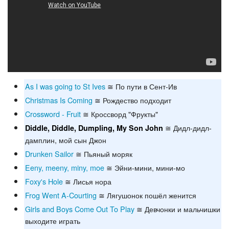
As I was going to St Ives
≅ По пути в Сент-Ив
Christmas Is Coming
≅ Рождество подходит
Crossword - Fruit
≅ Кроссворд "Фрукты"
≅ Дидл-дидл-
Diddle, Diddle, Dumpling, My Son John
дамплин, мой сын Джон
Drunken Sailor
≅ Пьяный моряк
Eeny, meeny, miny, moe
≅ Эйни-мини, мини-мо
Foxy's Hole
≅ Лисья нора
Frog Went A-Courting
≅ Лягушонок пошёл женится
Girls and Boys Come Out To Play
≅ Девчонки и мальчишки
выходите играть