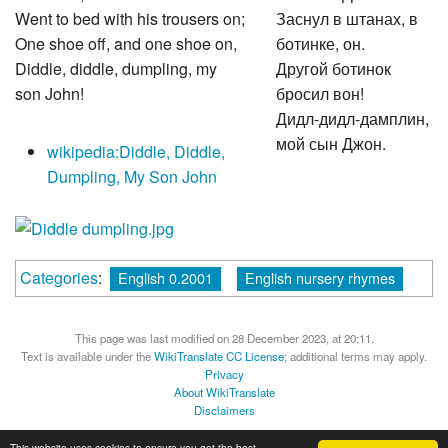
Went to bed with his trousers on;
Заснул в штанах, в
One shoe off, and one shoe on,
ботинке, он.
Diddle, diddle, dumpling, my
Другой ботинок
son John!
бросил вон!
Дидл-дидл-дамплин,
мой сын Джон.
wikipedia:Diddle, Diddle,
Dumpling, My Son John
Categories
:
English 0.2001
English nursery rhymes
This page was last modified on 28 December 2023, at 20:11.
Text is available under the
WikiTranslate CC License
; additional terms may apply.
Privacy
About WikiTranslate
Disclaimers
MediaWiki
Powered by Semantic MediaWiki
This website uses cookies to ensure you get the best