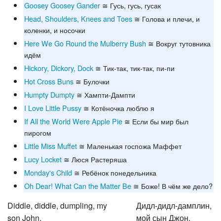
Goosey Goosey Gander
≅ Гусь, гусь, гусак
Head, Shoulders, Knees and Toes
≅ Голова и плечи, и
коленки, и носочки
Here We Go Round the Mulberry Bush
≅ Вокруг тутовника
идём
Hickory, Dickory, Dock
≅ Тик-так, тик-так, пи-пи
Hot Cross Buns
≅ Булочки
Humpty Dumpty
≅ Хампти-Дампти
I Love Little Pussy
≅ Котёночка люблю я
If All the World Were Apple Pie
≅ Если бы мир был
пирогом
Little Miss Muffet
≅ Маленькая госпожа Маффет
Lucy Locket
≅ Люся Растеряша
Monday's Child
≅ Ребёнок понедельника
Oh Dear! What Can the Matter Be
≅ Боже! В чём же дело?
Diddle, diddle, dumpling, my
Дидл-дидл-дамплин,
son John,
мой сын Джон.